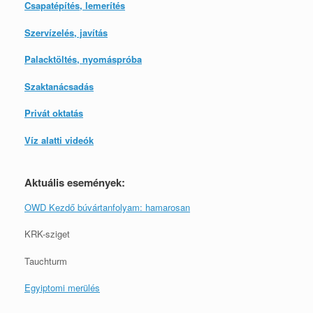
Csapatépítés, lemerítés
Szervízelés, javítás
Palacktöltés, nyomáspróba
Szaktanácsadás
Privát oktatás
Víz alatti videók
Aktuális események:
OWD Kezdő búvártanfolyam: hamarosan
KRK-sziget
Tauchturm
Egyiptomi merülés