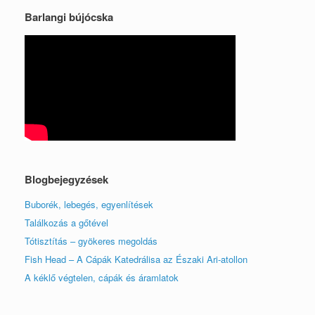
Barlangi bújócska
Blogbejegyzések
Buborék, lebegés, egyenlítések
Találkozás a gőtével
Tótisztítás – gyökeres megoldás
Fish Head – A Cápák Katedrálisa az Északi Ari-atollon
A kéklő végtelen, cápák és áramlatok