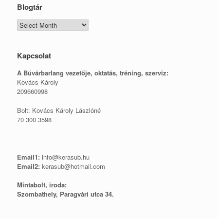
Blogtár
Blogtár
Kapcsolat
A Búvárbarlang vezetője, o
ktatás, tréning, szerviz:
Kovács Károly
209660998
Bolt: Kovács Károly Lászlóné
70 300 3598
Email1:
info@kerasub.hu
Email2:
kerasub@hotmail.com
Mintabolt, iroda:
Szombathely, Paragvári utca 34.