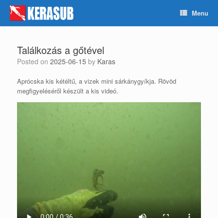
Skip
Menu
to
content
Találkozás a gőtével
Posted on
2025-06-15
by
Karas
Aprócska kis kétéltű, a vizek mini sárkánygyíkja. Rövöd
megfigyeléséről készült a kis videó.