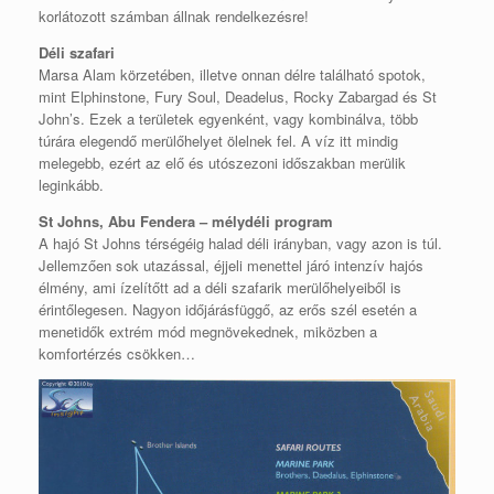
korlátozott számban állnak rendelkezésre!
Déli szafari
Marsa Alam körzetében, illetve onnan délre található spotok,
mint Elphinstone, Fury Soul, Deadelus, Rocky Zabargad és St
John’s. Ezek a területek egyenként, vagy kombinálva, több
túrára elegendő merülőhelyet ölelnek fel. A víz itt mindig
melegebb, ezért az elő és utószezoni időszakban merülik
leginkább.
St Johns, Abu Fendera – mélydéli program
A hajó St Johns térségéig halad déli irányban, vagy azon is túl.
Jellemzően sok utazással, éjjeli menettel járó intenzív hajós
élmény, ami ízelítőtt ad a déli szafarik merülőhelyeiből is
érintőlegesen. Nagyon időjárásfüggő, az erős szél esetén a
menetidők extrém mód megnövekednek, miközben a
komfortérzés csökken…