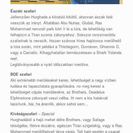
Északi szafari
Jellemzően Hurghada a kiinduló kikötő, ahonnan észak felé
vesszük az irányt. Általában Abu Nuhas, Glubal, Ras
Mohammad nemzeti park kört ír le a túra, de lehetőség van
felhajózni a Tiran szoros zátonyaihoz. Sokszor roncsmerülős
szafarinak is nevezik, hiszen számos híres hajóroncs merülhető
a túra során, mint például a Thistlegorm, Dunraven, Ghiannis D,
vagy a Carnatic. Kihagyhatatlan természetesen a Shark Yolanda
reef.
Leglátványosabb a nyári időszakban merülve.
BDE szafari
Aki extrémebb merüléseket keres, lehetőséget a nagy vízben
tudása és tapasztalata gyarapítására, no meg keresi a
lehetőséget cápás merülésekre, az Brothers, Deadelus
Elphinstone zátonyait veszi célba. Itt nem a kis halaknál
lassítunk, bár, ha áramlik, akkor sehol sem…
Kíváságszafari
– Special
Hurghadából a hajó mehet délre Brothers, vagy Safaga
térségébe, illetve északra, egészen Tiran szigetekig, vagy a Ras
Mohammed merülőhelyeit járva végig. Teli hajó esetén a csapat