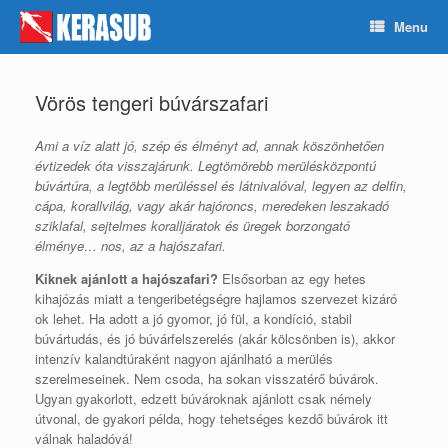
Skip
Menu
to
content
Vörös tengeri búvárszafari
Ami a víz alatt jó, szép és élményt ad, annak köszönhetően
évtizedek óta visszajárunk. Legtömörebb merülésközpontú
búvártúra, a legtöbb merüléssel és látnivalóval, legyen az delfin,
cápa, korallvilág, vagy akár hajóroncs, meredeken leszakadó
sziklafal, sejtelmes koralljáratok és üregek borzongató
élménye… nos, az a hajószafari.
Kiknek ajánlott a hajószafari?
Elsősorban az egy hetes
kihajózás miatt a tengeribetégségre hajlamos szervezet kizáró
ok lehet. Ha adott a jó gyomor, jó fül, a kondíció, stabil
búvártudás, és jó búvárfelszerelés (akár kölcsönben is), akkor
intenzív kalandtúraként nagyon ajánlható a merülés
szerelmeseinek. Nem csoda, ha sokan visszatérő búvárok.
Ugyan gyakorlott, edzett búvároknak ajánlott csak némely
útvonal, de gyakori példa, hogy tehetséges kezdő búvárok itt
válnak haladóvá!