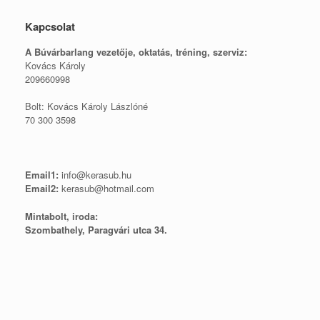
Kapcsolat
A Búvárbarlang vezetője, o
ktatás, tréning, szerviz:
Kovács Károly
209660998
Bolt: Kovács Károly Lászlóné
70 300 3598
Email1:
info@kerasub.hu
Email2:
kerasub@hotmail.com
Mintabolt, iroda:
Szombathely, Paragvári utca 34.