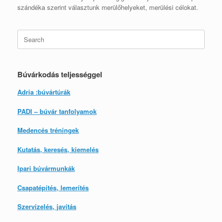
szándéka szerint választunk merülőhelyeket, merülési célokat.
Search
for:
Búvárkodás teljességgel
Adria :búvártúrák
PADI – búvár tanfolyamok
Medencés tréningek
Kutatás, keresés, kiemelés
Ipari búvármunkák
Csapatépítés, lemerítés
Szervízelés, javítás