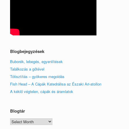
Blogbejegyzések
Buborék, lebegés, egyenlítések
Találkozás a gőtével
Tótisztítás – gyökeres megoldás
Fish Head – A Cápák Katedrálisa az Északi Ari-atollon
A kéklő végtelen, cápák és áramlatok
Blogtár
Blogtár