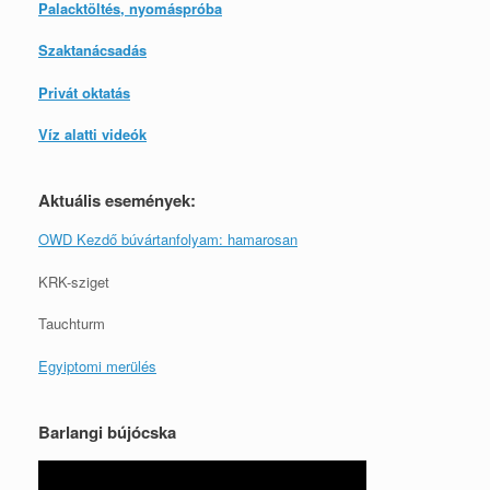
Palacktöltés, nyomáspróba
Szaktanácsadás
Privát oktatás
Víz alatti videók
Aktuális események:
OWD Kezdő búvártanfolyam: hamarosan
KRK-sziget
Tauchturm
Egyiptomi merülés
Barlangi bújócska