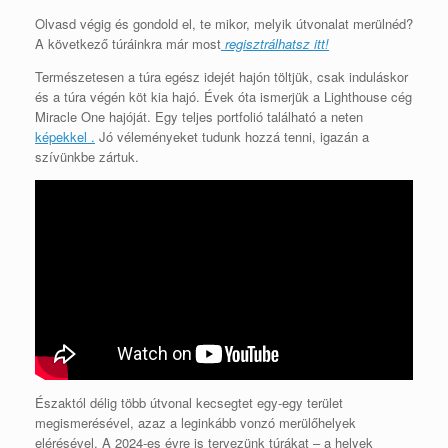
Olvasd végig és gondold el, te mikor, melyik útvonalat merülnéd?
A következő túráinkra már most
regisztrálhatsz itt!
Természetesen a túra egész idejét hajón töltjük, csak induláskor
és a túra végén köt kia hajó. Évek óta ismerjük a Lighthouse cég
Miracle One hajóját. Egy teljes portfolió található a neten
képekkel .
Jó véleményeket tudunk hozzá tenni, igazán a
szívünkbe zártuk.
Északtól délig több útvonal kecsegtet egy-egy terület
megismerésével, azaz a leginkább vonzó merülőhelyek
elérésével. A 2024-es évre is tervezünk túrákat – a helyek