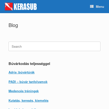
Skip
Menu
to
content
Blog
Search
for:
Búvárkodás teljességgel
Adria :búvártúrák
PADI – búvár tanfolyamok
Medencés tréningek
Kutatás, keresés, kiemelés