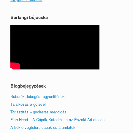
Barlangi bújócska
Blogbejegyzések
Buborék, lebegés, egyenlítések
Találkozás a gőtével
Tótisztítás – gyökeres megoldás
Fish Head – A Cápák Katedrálisa az Északi Ari-atollon
A kéklő végtelen, cápák és áramlatok