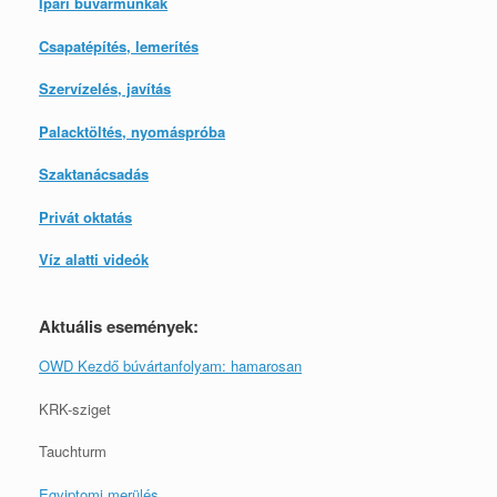
Ipari búvármunkák
Csapatépítés, lemerítés
Szervízelés, javítás
Palacktöltés, nyomáspróba
Szaktanácsadás
Privát oktatás
Víz alatti videók
Aktuális események:
OWD Kezdő búvártanfolyam: hamarosan
KRK-sziget
Tauchturm
Egyiptomi merülés