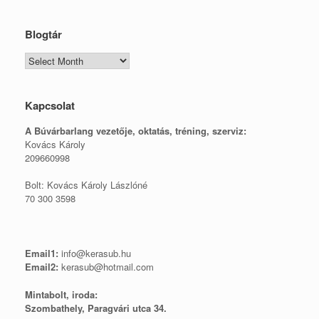
Blogtár
Blogtár
Kapcsolat
A Búvárbarlang vezetője, o
ktatás, tréning, szerviz:
Kovács Károly
209660998
Bolt: Kovács Károly Lászlóné
70 300 3598
Email1:
info@kerasub.hu
Email2:
kerasub@hotmail.com
Mintabolt, iroda:
Szombathely, Paragvári utca 34.