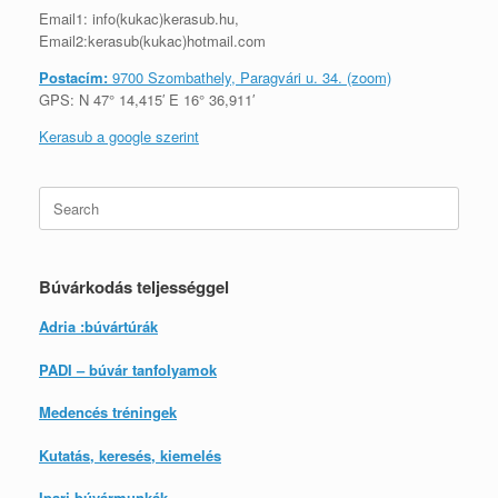
Email1: info(kukac)kerasub.hu,
Email2:kerasub(kukac)hotmail.com
Postacím:
9700 Szombathely, Paragvári u. 34. (zoom)
GPS: N 47° 14,415′ E 16° 36,911′
Kerasub a google szerint
Search
for:
Búvárkodás teljességgel
Adria :búvártúrák
PADI – búvár tanfolyamok
Medencés tréningek
Kutatás, keresés, kiemelés
Ipari búvármunkák