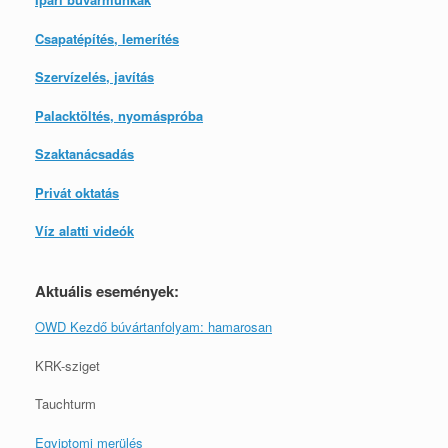
Csapatépítés, lemerítés
Szervízelés, javítás
Palacktöltés, nyomáspróba
Szaktanácsadás
Privát oktatás
Víz alatti videók
Aktuális események:
OWD Kezdő búvártanfolyam: hamarosan
KRK-sziget
Tauchturm
Egyiptomi merülés