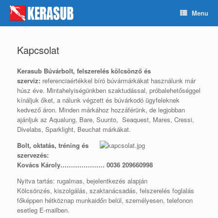
Skip
Menu
to
content
Kapcsolat
Kerasub Búvárbolt, felszerelés kölcsönző és
szerviz:
referenciaértékkel bíró búvármárkákat használunk már
húsz éve. Mintahelyiségünkben szaktudással, próbalehetőséggel
kínáljuk őket, a nálunk végzett és búvárkodó ügyfeleknek
kedvező áron. Minden márkához hozzáférünk, de legjobban
ajánljuk az Aqualung, Bare, Suunto, Seaquest, Mares, Cressi,
Divelabs, Sparklight, Beuchat márkákat.
Bolt, oktatás, tréning és
szervezés:
Kovács Károly………………… 0036 209660998
Nyitva tartás: rugalmas, bejelentkezés alapján
Kölcsönzés, kiszolgálás, szaktanácsadás, felszerelés foglalás
főképpen hétköznap munkaidőn belül, személyesen, telefonon
esetleg E-mailben.