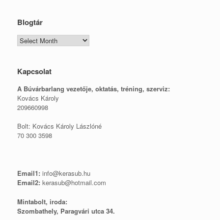
Blogtár
Blogtár
Kapcsolat
A Búvárbarlang vezetője, o
ktatás, tréning, szerviz:
Kovács Károly
209660998
Bolt: Kovács Károly Lászlóné
70 300 3598
Email1:
info@kerasub.hu
Email2:
kerasub@hotmail.com
Mintabolt, iroda:
Szombathely, Paragvári utca 34.