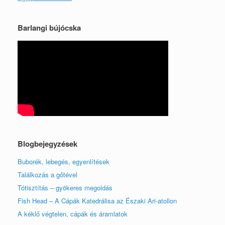
Barlangi bújócska
Blogbejegyzések
Buborék, lebegés, egyenlítések
Találkozás a gőtével
Tótisztítás – gyökeres megoldás
Fish Head – A Cápák Katedrálisa az Északi Ari-atollon
A kéklő végtelen, cápák és áramlatok