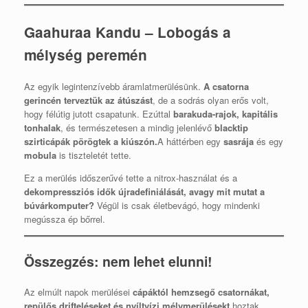
Gaahuraa Kandu – Lobogás a
mélység peremén
Az egyik legintenzívebb áramlatmerülésünk.
A csatorna
gerincén terveztük az átúszást
, de a sodrás olyan erős volt,
hogy félútig jutott csapatunk. Ezúttal
barakuda-rajok, kapitális
tonhalak
, és természetesen a mindig jelenlévő
blacktip
szirticápák pörögtek a kiúszón.
A háttérben egy
sasrája
és egy
mobula
is tiszteletét tette.
Ez a merülés időszerűvé tette a nitrox-használat és a
dekompressziós idők újradefiniálását, avagy mit mutat a
búvárkomputer?
Végül is csak életbevágó, hogy mindenki
megússza ép bőrrel.
Összegzés: nem lehet elunni!
Az elmúlt napok merülései
cápáktól hemzsegő csatornákat,
repülős drifteléseket és nyíltvízi mélymerülésekt
hoztak,