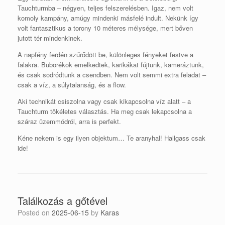
Tauchturmba – négyen, teljes felszerelésben. Igaz, nem volt
komoly kampány, amúgy mindenki másfelé indult. Nekünk így
volt fantasztikus a torony 10 méteres mélysége, mert bőven
jutott tér mindenkinek.
A napfény ferdén szűrődött be, különleges fényeket festve a
falakra. Buborékok emelkedtek, karikákat fújtunk, kameráztunk,
és csak sodródtunk a csendben. Nem volt semmi extra feladat –
csak a víz, a súlytalanság, és a flow.
Aki technikát csiszolna vagy csak kikapcsolna víz alatt – a
Tauchturm tökéletes választás. Ha meg csak lekapcsolna a
száraz üzemmódról, arra is perfekt.
Kéne nekem is egy ilyen objektum… Te aranyhal! Hallgass csak
ide!
Találkozás a gőtével
Posted on
2025-06-15
by
Karas