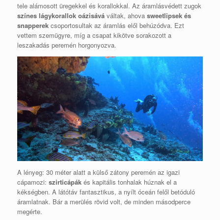
tele alámosott üregekkel és korallokkal. Az áramlásvédett zugok
színes lágykorallok oázisává
váltak, ahova
sweetlipsek és
snapperek
csoportosultak az áramlás elől behúzódva. Ezt
vettem szemügyre, míg a csapat kikötve sorakozott a
leszakadás peremén horgonyozva.
A lényeg: 30 méter alatt a külső zátony peremén az igazi
cápamozi:
szirticápák
és kapitális tonhalak húznak el a
kékségben. A látótáv fantasztikus, a nyílt óceán felől betóduló
áramlatnak. Bár a merülés rövid volt, de minden másodperce
megérte.