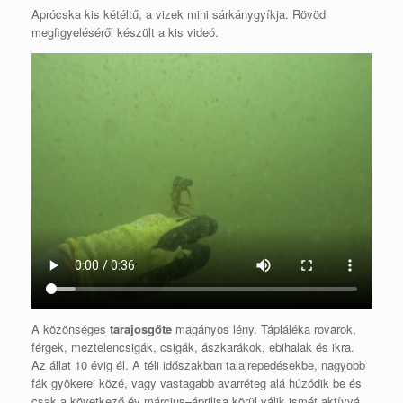
Aprócska kis kétéltű, a vizek mini sárkánygyíkja. Rövöd
megfigyeléséről készült a kis videó.
A közönséges
tarajosgőte
magányos lény. Tápláléka rovarok,
férgek, meztelencsigák, csigák, ászkarákok, ebihalak és ikra.
Az állat 10 évig él. A téli időszakban talajrepedésekbe, nagyobb
fák gyökerei közé, vagy vastagabb avarréteg alá húzódik be és
csak a következő év március–áprilisa körül válik ismét aktívvá.