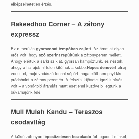
elképzelhetetlen érzés.
Rakeedhoo Corner – A zátony
expressz
Ez a merülés
gyorsvonat-tempóban zajlott
. Az áramlat olyan
erős volt, hogy
szó szerint repültünk
a zátonyperem mellett.
Ahogy elértük a sarki sziklát, gyorsan kampóztunk, és néztük,
ahogy a halrajok hirtelen kitörnek a kékbe.
Népes denevérhalraj
vonult el, majd vadászó tonhal söpört maga előtt seregnyi kis
prédahalat a zátony peremén. A felszíni kijövetel igazi kihívás
volt – a vonó-toló áramlás miatt esetlenül küzdve billegtünk a
búvárhajónk felé.
Muli Mulah Kandu – Teraszos
csodavilág
A külső zátonyon
lépcsőzetesen leszakadó fal
fogadott minket,