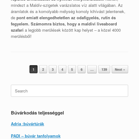
mindezt a Maldív-szigetek varázslatos víz alatti világában. Az
áramlatok és a komolyabb mélység komoly kihívást jelentenek,
de
pont emiatt elengedhetetlen az odafigyelés, rutin és
fegyelem. Számomra biztos, hogy a maldívi liveaboard
szafari
a legjobb merülések között kap helyet – a közel 4000
merülésből!
Post navigation
1
2
3
4
5
6
…
139
Next »
Search
for:
Búvárkodás teljességgel
Adria :búvártúrák
PADI – búvár tanfolyamok