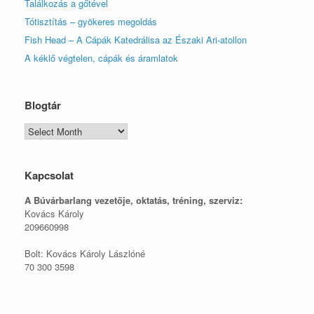
Találkozás a gőtével
Tótisztítás – gyökeres megoldás
Fish Head – A Cápák Katedrálisa az Északi Ari-atollon
A kéklő végtelen, cápák és áramlatok
Blogtár
Blogtár
Kapcsolat
A Búvárbarlang vezetője, o
ktatás, tréning, szerviz:
Kovács Károly
209660998
Bolt: Kovács Károly Lászlóné
70 300 3598