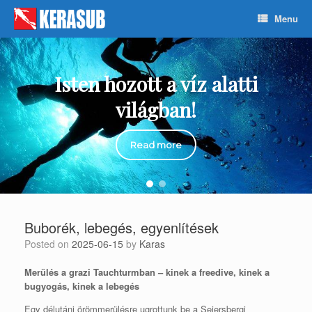
Skip
Menu
to
content
Isten hozott a víz alatti
világban!
Read more
Buborék, lebegés, egyenlítések
Posted on
2025-06-15
by
Karas
Merülés a grazi Tauchturmban – kinek a freedive, kinek a
bugyogás, kinek a lebegés
Egy délutáni örömmerülésre ugrottunk be a Seiersbergi