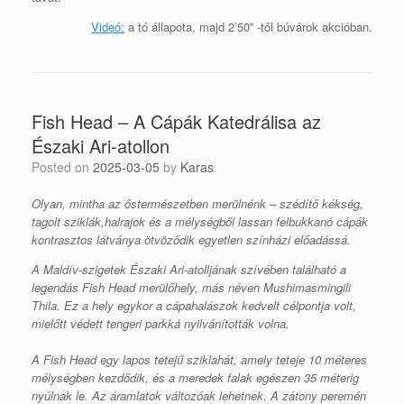
Videó:
a tó állapota, majd 2’50” -től búvárok akcióban.
Fish Head – A Cápák Katedrálisa az
Északi Ari-atollon
Posted on
2025-03-05
by
Karas
Olyan, mintha az őstermészetben merülnénk – szédítő kékség,
tagolt sziklák,halrajok és a mélységből lassan felbukkanó cápák
kontrasztos látványa ötvöződik egyetlen színházi előadássá.
A Maldív-szigetek Északi Ari-atolljának szívében található a
legendás Fish Head merülőhely, más néven Mushimasmingili
Thila. Ez a hely egykor a cápahalászok kedvelt célpontja volt,
mielőtt védett tengeri parkká nyilvánították volna.
A Fish Head egy lapos tetejű sziklahát, amely teteje 10 méteres
mélységben kezdődik, és a meredek falak egészen 35 méterig
nyúlnak le. Az áramlatok változóak lehetnek. A zátony peremén