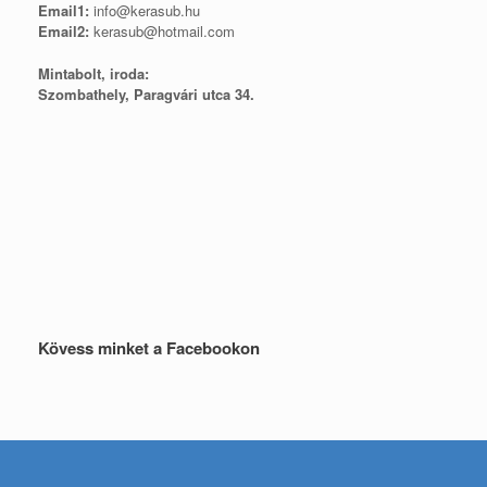
Email1:
info@kerasub.hu
Email2:
kerasub@hotmail.com
Mintabolt, iroda:
Szombathely, Paragvári utca 34.
Kövess minket a Facebookon