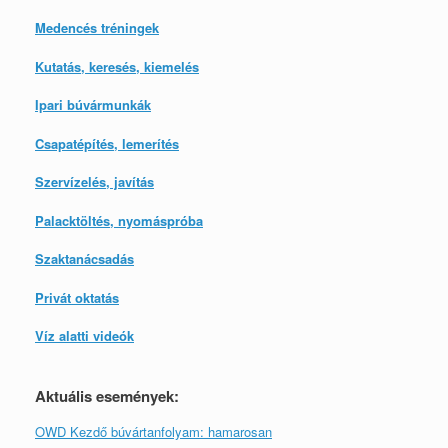
Medencés tréningek
Kutatás, keresés, kiemelés
Ipari búvármunkák
Csapatépítés, lemerítés
Szervízelés, javítás
Palacktöltés, nyomáspróba
Szaktanácsadás
Privát oktatás
Víz alatti videók
Aktuális események:
OWD Kezdő búvártanfolyam: hamarosan