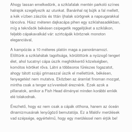
Ahogy lassan emelkedünk, a sziklafalak mentén parkoló színes
halrajok szegélyezik az utunkat. Banánhal raj bújik a fal mellett,
a kék vízben zászlós és titán íjhalak sürögnek a napsugarakkal
táncolva. Húsz méteren dajkacápa pihen egy sziklahasadékban,
míg a teknősök békésen csipegetik reggelijüket a sziklákon,
feljebb cápakavalkád vár: szirtcápák köröznek monoton
eleganciával,
A kampózás a 10 méteres platón maga a panorámamozi.
Előttünk a sziklahátak tagoltsága, körülöttünk a nyüzsgő tengeri
élet, ahol tucatnyi cápa úszik meghökkentő közelségben,
komótos köröket rőva. Látni a többsoros fűrészes fogazatot,
ahogy tátott szájú grimasszal úszik el mellettünk, békésen,
fenyegetést nem mutatva. Eközben az áramlat finoman mozgat,
mintha csak a tenger szívverését éreznénk. Ezek azok a
pillanatok, amikor a Fish Head élményei minden korábbi emlék
elé tolakodnak.
Érezhető, hogy ez nem csak a cápák otthona, hanem az óceán
dinamizmusának lenyűgöző bemutatója. Ez a Maldív merülések
vad szépsége, egyértelmű, hogy egy merüléssel nem érjük be!