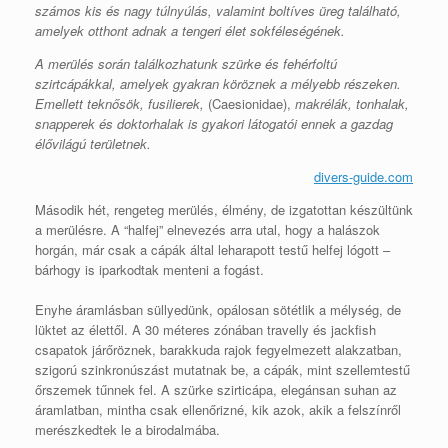
számos kis és nagy túlnyúlás, valamint boltíves üreg található,
amelyek otthont adnak a tengeri élet sokféleségének.
A merülés során találkozhatunk szürke és fehérfoltú
szirtcápákkal, amelyek gyakran köröznek a mélyebb részeken.
Emellett teknősök, fusilierek,
(Caesionidae),
makrélák, tonhalak,
snapperek és doktorhalak is gyakori látogatói ennek a gazdag
élővilágú területnek.
divers-guide.com
Második hét, rengeteg merülés, élmény, de izgatottan készültünk
a merülésre. A “halfej” elnevezés arra utal, hogy a halászok
horgán, már csak a cápák által leharapott testű helfej lógott –
bárhogy is iparkodtak menteni a fogást.
Enyhe áramlásban süllyedünk, opálosan sötétlik a mélység, de
lüktet az élettől. A 30 méteres zónában travelly és jackfish
csapatok járőröznek, barakkuda rajok fegyelmezett alakzatban,
szigorú szinkronúszást mutatnak be, a cápák, mint szellemtestű
őrszemek tűnnek fel. A szürke szirticápa, elegánsan suhan az
áramlatban, mintha csak ellenőrizné, kik azok, akik a felszínről
merészkedtek le a birodalmába.