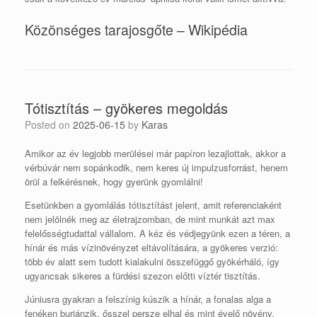
Közönséges tarajosgőte – Wikipédia
Tótisztítás – gyökeres megoldás
Posted on
2025-06-15
by
Karas
Amikor az év legjobb merülései már papíron lezajlottak, akkor a
vérbúvár nem sopánkodik, nem keres új impulzusforrást, henem
örül a felkérésnek, hogy gyerünk gyomlálni!
Esetünkben a gyomlálás tótisztítást jelent, amit referenciaként
nem jelölnék meg az életrajzomban, de mint munkát azt max
felelősségtudattal vállalom. A kéz és védjegyünk ezen a téren, a
hínár és más vízinövényzet eltávolítására, a gyökeres verzió:
több év alatt sem tudott kialakulni összefüggő gyökérháló, így
ugyancsak sikeres a fürdési szezon előtti víztér tisztítás.
Júniusra gyakran a felszínig kúszik a hínár, a fonalas alga a
fenéken burjánzik, ősszel persze elhal és mint évelő növény,