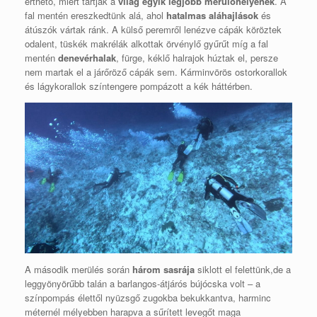
érthető, miért tartják a
világ egyik legjobb merülőhelyének
. A
fal mentén ereszkedtünk alá, ahol
hatalmas aláhajlások
és
átúszók vártak ránk. A külső peremről lenézve cápák köröztek
odalent, tüskék makrélák alkottak örvénylő gyűrűt míg a fal
mentén
denevérhalak
, fürge, kéklő halrajok húztak el, persze
nem martak el a járőröző cápák sem. Kárminvörös ostorkorallok
és lágykorallok színtengere pompázott a kék háttérben.
A második merülés során
három sasrája
siklott el felettünk,de a
leggyönyörűbb talán a barlangos-átjárós bújócska volt – a
színpompás élettől nyüzsgő zugokba bekukkantva, harminc
méternél mélyebben harapva a sűrített levegőt maga