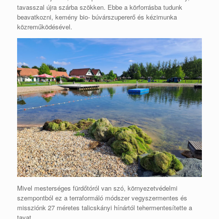
tavasszal újra szárba szökken. Ebbe a körforrásba tudunk
beavatkozni, kemény bio- búvárszupererő és kézimunka
közreműködésével.
Mivel mesterséges fürdőtóról van szó, környezetvédelmi
szempontból ez a terraformáló módszer vegyszermentes és
missziónk 27 méretes talicskányi hínártól tehermentesítette a
tavat.