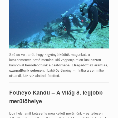
Szó se volt arról, hogy kigyönyörködtük magunkat, a
keszonmentes nettó merülési idő végponja miatt kiakasztott
kampóval
besodródtunk a csatornába. Elragadott az áramlás,
szárnalltunk sebesen,
libabőrös élmény – mintha a semmibe
siklanál, kék víz alattad, feletted.
Fotheyo Kandu – A világ 8. legjobb
merülőhelye
Egy hely, amit kétszer is meg kellett merülnünk – és teljesen