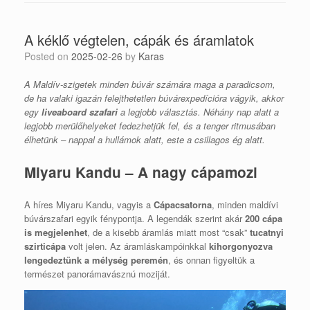
A kéklő végtelen, cápák és áramlatok
Posted on
2025-02-26
by
Karas
A Maldív-szigetek minden búvár számára maga a paradicsom,
de ha valaki igazán felejthetetlen búvárexpedícióra vágyik, akkor
egy
liveaboard szafari
a legjobb választás. Néhány nap alatt a
legjobb merülőhelyeket fedezhetjük fel, és a tenger ritmusában
élhetünk – nappal a hullámok alatt, este a csillagos ég alatt.
Miyaru Kandu – A nagy cápamozi
A híres Miyaru Kandu, vagyis a
Cápacsatorna
, minden maldívi
búvárszafari egyik fénypontja. A legendák szerint akár
200 cápa
is megjelenhet
, de a kisebb áramlás miatt most “csak”
tucatnyi
szirticápa
volt jelen. Az áramláskampóinkkal
kihorgonyozva
lengedeztünk a mélység peremén
, és onnan figyeltük a
természet panorámavásznú moziját.