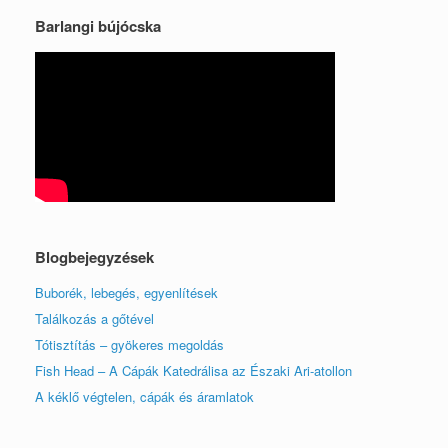
Barlangi bújócska
Blogbejegyzések
Buborék, lebegés, egyenlítések
Találkozás a gőtével
Tótisztítás – gyökeres megoldás
Fish Head – A Cápák Katedrálisa az Északi Ari-atollon
A kéklő végtelen, cápák és áramlatok