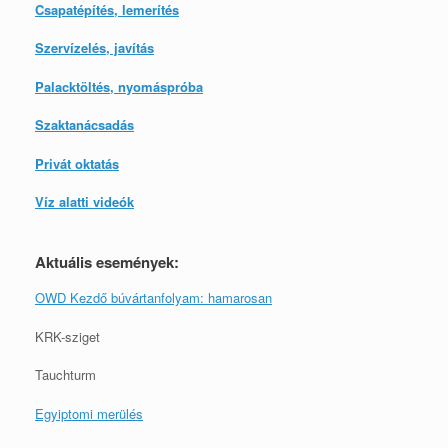
Csapatépítés, lemerítés
Szervízelés, javítás
Palacktöltés, nyomáspróba
Szaktanácsadás
Privát oktatás
Víz alatti videók
Aktuális események:
OWD Kezdő búvártanfolyam: hamarosan
KRK-sziget
Tauchturm
Egyiptomi merülés