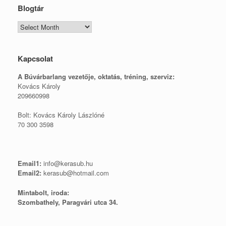
Blogtár
Blogtár
Kapcsolat
A Búvárbarlang vezetője, o
ktatás, tréning, szerviz:
Kovács Károly
209660998
Bolt: Kovács Károly Lászlóné
70 300 3598
Email1:
info@kerasub.hu
Email2:
kerasub@hotmail.com
Mintabolt, iroda:
Szombathely, Paragvári utca 34.