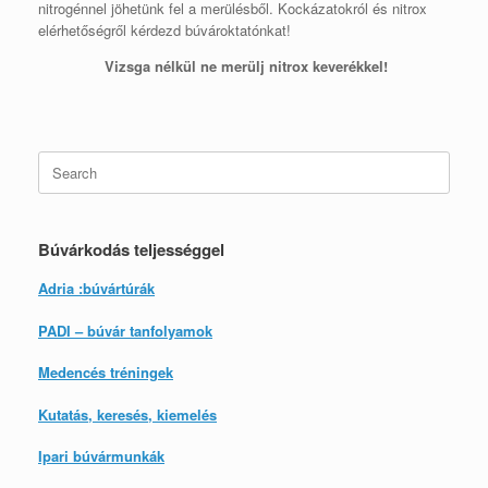
nitrogénnel jöhetünk fel a merülésből. Kockázatokról és nitrox
elérhetőségről kérdezd búvároktatónkat!
Vizsga nélkül ne merülj nitrox keverékkel!
Search
for:
Búvárkodás teljességgel
Adria :búvártúrák
PADI – búvár tanfolyamok
Medencés tréningek
Kutatás, keresés, kiemelés
Ipari búvármunkák