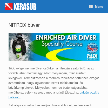
Skip
Menu
to
content
NITROX búvár
Több oxigénnel merülve, csökken a nitrogén szaturáció, azaz
tovább lehet merülni egy adott mélységen, mint sűrített
levegővel. Természetesen a merülés tervezése történhet levegős
számítással, vagy egyenesen nitrox táblázatokkal és
búvárkompjuterrel. Mélyebbet nem, de biztonságosabbat
merülhetsz vele – szerezd meg a rutint! Élvezd az
oxigén pozitív
hatásait!
Két alapvető okból használjuk: hosszabb ideig és kevesebb