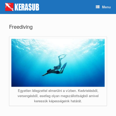
Skip
Menu
to
content
Freediving
Egyetlen lélegzettel elmerülni a vízben. Kedvtelésből,
versengésből, esetleg olyan megszállottságból amivel
keressük képességeink határát.