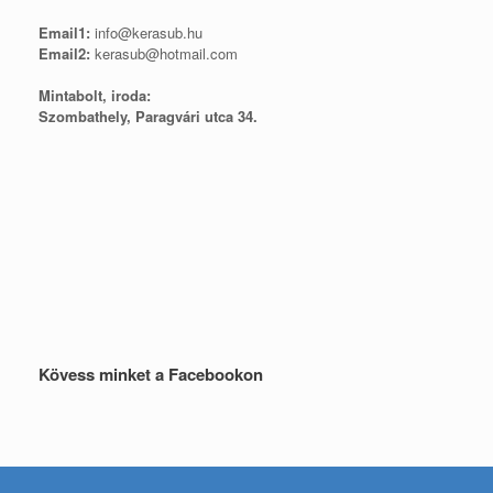
Email1:
info@kerasub.hu
Email2:
kerasub@hotmail.com
Mintabolt, iroda:
Szombathely, Paragvári utca 34.
Kövess minket a Facebookon