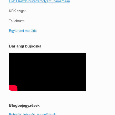
OWD Kezdő búvártanfolyam: hamarosan
KRK-sziget
Tauchturm
Egyiptomi merülés
Barlangi bújócska
Blogbejegyzések
Buborék, lebegés, egyenlítések