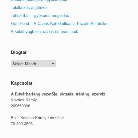
Találkozás a gőtével
Tótisztítás – gyökeres megoldás
Fish Head – A Cápák Katedrálisa az Északi Ari-atollon
A kéklő végtelen, cápák és áramlatok
Blogtár
Blogtár
Kapcsolat
A Búvárbarlang vezetője, o
ktatás, tréning, szerviz:
Kovács Károly
209660998
Bolt: Kovács Károly Lászlóné
70 300 3598