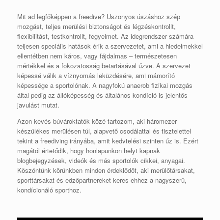
Mit ad legfőképpen a freedive? Uszonyos úszáshoz szép
mozgást, teljes merülési biztonságot és légzéskontrollt,
flexibilitást, testkontrollt, fegyelmet. Az idegrendszer számára
teljesen speciális hatások érik a szervezetet, ami a hiedelmekkel
ellentétben nem káros, vagy fájdalmas – természetesen
mértékkel és a fokozatosság betartásával űzve. A szervezet
képessé válik a víznyomás leküzdésére, ami mámorító
képessége a sportolónak. A nagyfokú anaerob fizikai mozgás
által pedig az állóképesség és általános kondíció is jelentős
javulást mutat.
Azon kevés búvároktatók közé tartozom, aki háromezer
készülékes merülésen túl, alapvető csodálattal és tisztelettel
tekint a freediving irányába, amit kedvtelési szinten űz is. Ezért
magától értetődik, hogy honlapunkon helyt kapnak
blogbejegyzések, videók és más sportolók cikkei, anyagai.
Köszöntünk körünkben minden érdeklődőt, aki merülőtársakat,
sporttársakat és edzőpartnereket keres ehhez a nagyszerű,
kondícionáló sporthoz.