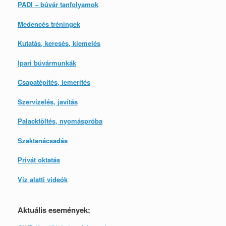
PADI – búvár tanfolyamok
Medencés tréningek
Kutatás, keresés, kiemelés
Ipari búvármunkák
Csapatépítés, lemerítés
Szervízelés, javítás
Palacktöltés, nyomáspróba
Szaktanácsadás
Privát oktatás
Víz alatti videók
Aktuális események: