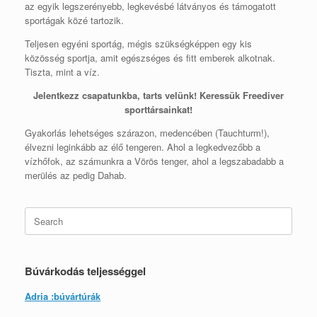
az egyik legszerényebb, legkevésbé látványos és támogatott
sportágak közé tartozik.
Teljesen egyéni sportág, mégis szükségképpen egy kis
közösség sportja, amit egészséges és fitt emberek alkotnak.
Tiszta, mint a víz.
Jelentkezz csapatunkba, tarts velünk! Keressük Freediver
sporttársainkat!
Gyakorlás lehetséges szárazon, medencében (Tauchturm!),
élvezni leginkább az élő tengeren. Ahol a legkedvezőbb a
vízhőfok, az számunkra a Vörös tenger, ahol a legszabadabb a
merülés az pedig Dahab.
Search
for:
Búvárkodás teljességgel
Adria :búvártúrák