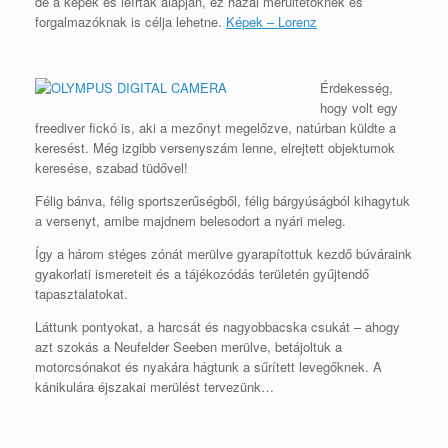
de a képek és leírtak alapján, ez hazai merültetőknek és
forgalmazóknak is célja lehetne.
Képek – Lorenz
Érdekesség,
hogy volt egy
freediver fickó is, aki a mezőnyt megelőzve, natúrban küldte a
keresést. Még izgibb versenyszám lenne, elrejtett objektumok
keresése, szabad tüdővel!
Félig bánva, félig sportszerűségből, félig bárgyúságból kihagytuk
a versenyt, amibe majdnem belesodort a nyári meleg.
Így a három stéges zónát merülve gyarapítottuk kezdő búváraink
gyakorlati ismereteit és a tájékozódás területén gyűjtendő
tapasztalatokat.
Láttunk pontyokat, a harcsát és nagyobbacska csukát – ahogy
azt szokás a Neufelder Seeben merülve, betájoltuk a
motorcsónakot és nyakára hágtunk a sűrített levegőknek. A
kánikulára éjszakai merülést tervezünk…