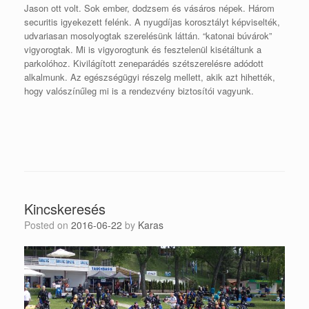
Jason ott volt. Sok ember, dodzsem és vásáros népek. Három
securitis igyekezett felénk. A nyugdíjas korosztályt képviselték,
udvariasan mosolyogtak szerelésünk láttán. “katonai búvárok”
vigyorogtak. Mi is vigyorogtunk és fesztelenül kisétáltunk a
parkolóhoz. Kivilágított zeneparádés szétszerelésre adódott
alkalmunk. Az egészségügyi részelg mellett, akik azt hihették,
hogy valószínűleg mi is a rendezvény biztosítói vagyunk.
Kincskeresés
Posted on
2016-06-22
by
Karas