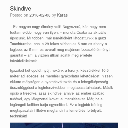
Skindive
Posted on
2016-02-08
by
Karas
– Ez nagyon nagy élmény volt! Nagyszerű, kár, hogy nem
tudtam előbb, hogy van ilyen. – mondta Csaba az aktuális
újoncunk. Mi többen, már ismétlőként látogattunkk a grazi
Tauchturmba, ahol a 28 fokos vízben az 5 mm-es shorty a
legjobb, az 5 mm-es overall meg majdnem izzasztó élményt
garantál – ami a vízben ritkán adatik meg errefelé
búvárlelkűeknek.
Igazából két opciót nyújt nekünk a torony: készülékkel 10,5
méter ad lebegési és merülési gyakorlatra lehetőséget, hiszen
ekkora mélységen a nyomásváltozás és a lebegőképesség
összefüggései a legintenzívebben megtapasztalhatóak. Másik
opció a freedive, azaz skindive, amivel az ember szabad
tüdővel, egy lélegzettel követi el merüléseket. Már, ha a
légüregeit kellően tudja egyenlíteni. Ez a legjobb tréning
megtapasztalni illetve megtanulni a lemerülés fortélyait,
technikáit!