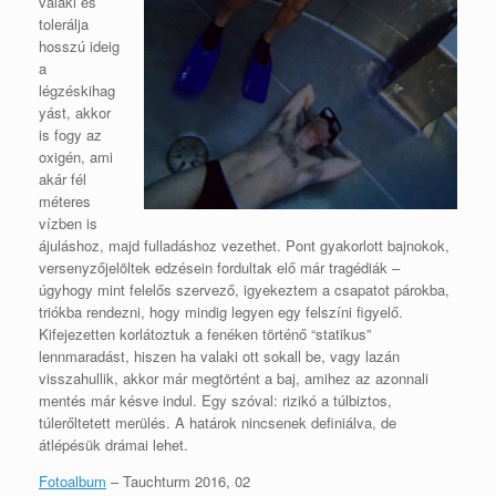
valaki és
tolerálja
hosszú ideig
a
légzéskihag
yást, akkor
is fogy az
oxigén, ami
akár fél
méteres
vízben is
ájuláshoz, majd fulladáshoz vezethet. Pont gyakorlott bajnokok,
versenyzőjelöltek edzésein fordultak elő már tragédiák –
úgyhogy mint felelős szervező, igyekeztem a csapatot párokba,
triókba rendezni, hogy mindig legyen egy felszíni figyelő.
Kifejezetten korlátoztuk a fenéken történő “statikus”
lennmaradást, hiszen ha valaki ott sokall be, vagy lazán
visszahullik, akkor már megtörtént a baj, amihez az azonnali
mentés már késve indul. Egy szóval: rizikó a túlbiztos,
túlerőltetett merülés. A határok nincsenek definiálva, de
átlépésük drámai lehet.
Fotoalbum
– Tauchturm 2016, 02