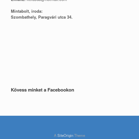
Mintabolt, iroda:
Szombathely, Paragvári utca 34.
Kövess minket a Facebookon
A
SiteOrigin
Theme