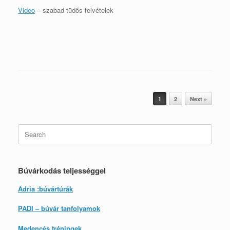
Video
– szabad tüdős felvételek
Post navigation
1
2
Next »
Search
for:
Búvárkodás teljességgel
Adria :búvártúrák
PADI – búvár tanfolyamok
Medencés tréningek