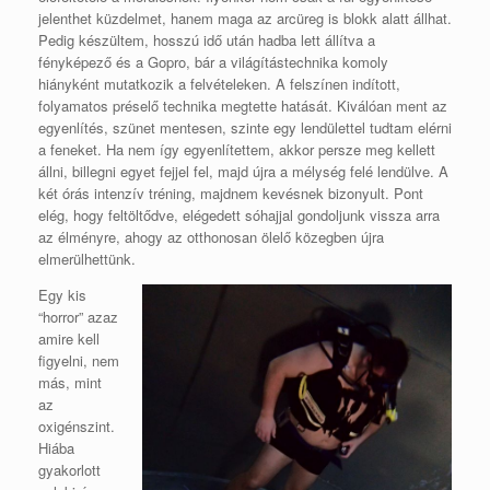
jelenthet küzdelmet, hanem maga az arcüreg is blokk alatt állhat.
Pedig készültem, hosszú idő után hadba lett állítva a
fényképező és a Gopro, bár a világítástechnika komoly
hiányként mutatkozik a felvételeken. A felszínen indított,
folyamatos préselő technika megtette hatását. Kiválóan ment az
egyenlítés, szünet mentesen, szinte egy lendülettel tudtam elérni
a feneket. Ha nem így egyenlítettem, akkor persze meg kellett
állni, billegni egyet fejjel fel, majd újra a mélység felé lendülve. A
két órás intenzív tréning, majdnem kevésnek bizonyult. Pont
elég, hogy feltöltődve, elégedett sóhajjal gondoljunk vissza arra
az élményre, ahogy az otthonosan ölelő közegben újra
elmerülhettünk.
Egy kis
“horror” azaz
amire kell
figyelni, nem
más, mint
az
oxigénszint.
Hiába
gyakorlott