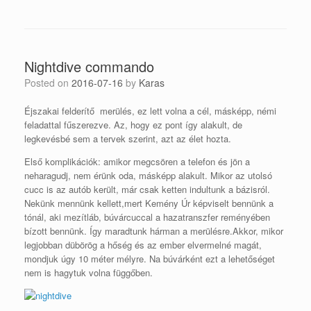
Nightdive commando
Posted on
2016-07-16
by
Karas
Éjszakai felderítő merülés, ez lett volna a cél, másképp, némi
feladattal fűszerezve. Az, hogy ez pont így alakult, de
legkevésbé sem a tervek szerint, azt az élet hozta.
Első komplikációk: amikor megcsören a telefon és jön a
neharagudj, nem érünk oda, másképp alakult. Mikor az utolsó
cucc is az autób került, már csak ketten indultunk a bázisról.
Nekünk mennünk kellett,mert Kemény Úr képviselt bennünk a
tónál, aki mezítláb, búvárcuccal a hazatranszfer reményében
bízott bennünk. Így maradtunk hárman a merülésre.Akkor, mikor
legjobban dübörög a hőség és az ember elvermelné magát,
mondjuk úgy 10 méter mélyre. Na búvárként ezt a lehetőséget
nem is hagytuk volna függőben.