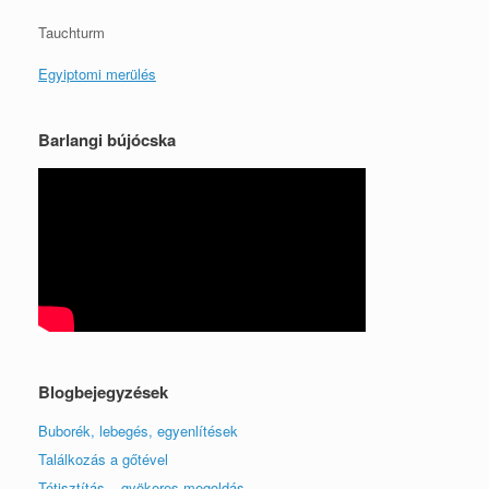
Tauchturm
Egyiptomi merülés
Barlangi bújócska
Blogbejegyzések
Buborék, lebegés, egyenlítések
Találkozás a gőtével
Tótisztítás – gyökeres megoldás