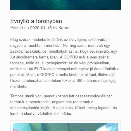
Évnyitó a toronyban
Posted on
2020-01-15
by
Karas
Elég száraz mederbe kerültünk az év végére, ezért vártam
nagyon a Tauchturm merülést. No meg azért, mert volt egy
zsákbamacskánk, de mondhatjuk azt is, hogy bevetnivaló, egy
X9 akciókamera formájában. A GOPRO már a 8-as szériát
tapossa, talán ez is közbejátszott az év végi promócióban,
amikor is 160 EUR kedvezménnyel már egész jó áron kínálták a
portékát. Most, a GOPRO 4 mellé kívántuk állítani, illetve alá,
hiszen a robosztus alumínium tokozat 150 méteres mélységig
meríthető!
Tempós utunk volt, menet közben lett összeszerelve és bár
tartottuk a menetrendet, negyed órát rontottunk a
vízbeereszkedés idején. A szokásos, fülledt meleg fogadott és
ismét a shortys vízhőfok ölelt körbe.