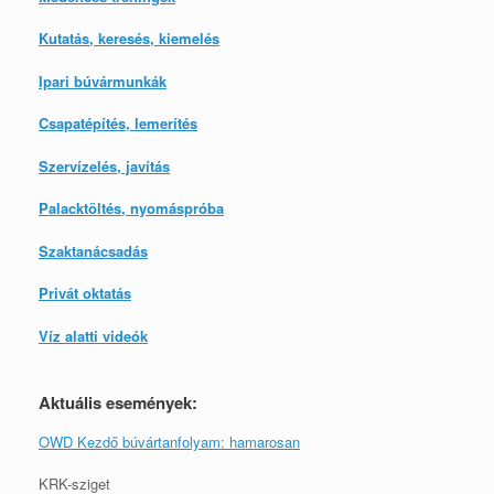
Kutatás, keresés, kiemelés
Ipari búvármunkák
Csapatépítés, lemerítés
Szervízelés, javítás
Palacktöltés, nyomáspróba
Szaktanácsadás
Privát oktatás
Víz alatti videók
Aktuális események:
OWD Kezdő búvártanfolyam: hamarosan
KRK-sziget