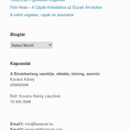
Fish Head – A Cápák Katedrálisa az Északi Ari-atollon
A kéklő végtelen, cápák és áramlatok
Blogtár
Blogtár
Kapcsolat
A Búvárbarlang vezetője, o
ktatás, tréning, szerviz:
Kovács Károly
209660998
Bolt: Kovács Károly Lászlóné
70 300 3598
Email1:
info@kerasub.hu
Email2:
kerasub@hotmail.com