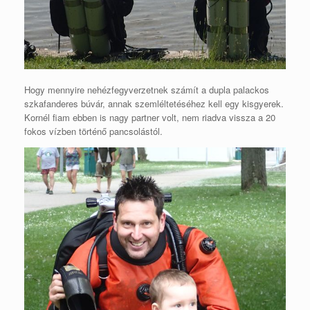
Hogy mennyire nehézfegyverzetnek számít a dupla palackos
szkafanderes búvár, annak szemléltetéséhez kell egy kisgyerek.
Kornél fiam ebben is nagy partner volt, nem riadva vissza a 20
fokos vízben történő pancsolástól.