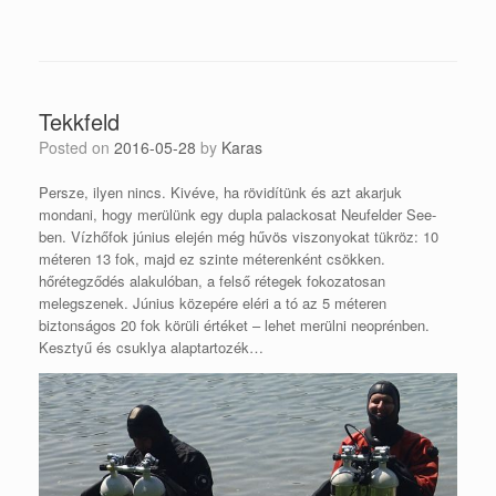
Tekkfeld
Posted on
2016-05-28
by
Karas
Persze, ilyen nincs. Kivéve, ha rövidítünk és azt akarjuk
mondani, hogy merülünk egy dupla palackosat Neufelder See-
ben. Vízhőfok június elején még hűvös viszonyokat tükröz: 10
méteren 13 fok, majd ez szinte méterenként csökken.
hőrétegződés alakulóban, a felső rétegek fokozatosan
melegszenek. Június közepére eléri a tó az 5 méteren
biztonságos 20 fok körüli értéket – lehet merülni neoprénben.
Kesztyű és csuklya alaptartozék…