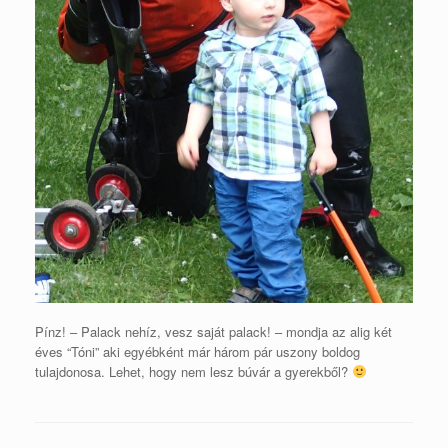
Pínz! – Palack nehíz, vesz saját palack! – mondja az alig két
éves “Tóni” aki egyébként már három pár uszony boldog
tulajdonosa. Lehet, hogy nem lesz búvár a gyerekből?