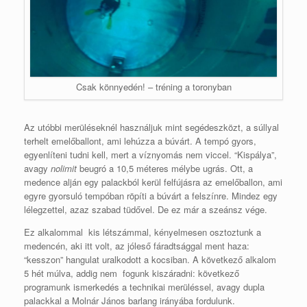
Csak könnyedén! – tréning a toronyban
Az utóbbi merüléseknél használjuk mint segédeszközt, a súllyal
terhelt emelőballont, ami lehúzza a búvárt. A tempó gyors,
egyenlíteni tudni kell, mert a víznyomás nem viccel. “Kispálya”,
avagy
nolimit
beugró a 10,5 méteres mélybe ugrás. Ott, a
medence alján egy palackból kerül felfújásra az emelőballon, ami
egyre gyorsuló tempóban röpíti a búvárt a felszínre. Mindez egy
lélegzettel, azaz szabad tüdővel. De ez már a szeánsz vége.
Ez alkalommal kis létszámmal, kényelmesen osztoztunk a
medencén, aki itt volt, az jóleső fáradtsággal ment haza:
“kesszon” hangulat uralkodott a kocsiban. A következő alkalom
5 hét múlva, addig nem fogunk kiszáradni: következő
programunk ismerkedés a technikai merüléssel, avagy dupla
palackkal a Molnár János barlang irányába fordulunk.