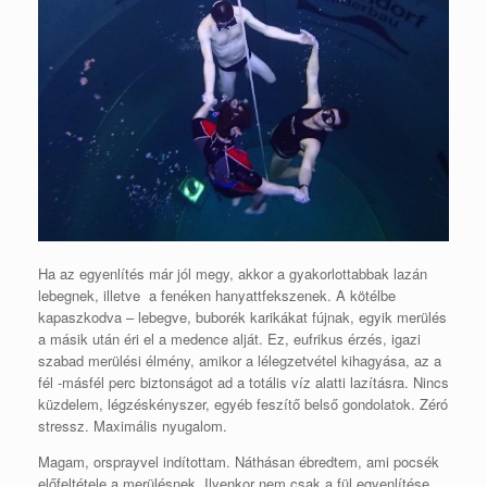
Ha az egyenlítés már jól megy, akkor a gyakorlottabbak lazán
lebegnek, illetve a fenéken hanyattfekszenek. A kötélbe
kapaszkodva – lebegve, buborék karikákat fújnak, egyik merülés
a másik után éri el a medence alját. Ez, eufrikus érzés, igazi
szabad merülési élmény, amikor a lélegzetvétel kihagyása, az a
fél -másfél perc biztonságot ad a totális víz alatti lazításra. Nincs
küzdelem, légzéskényszer, egyéb feszítő belső gondolatok. Zéró
stressz. Maximális nyugalom.
Magam, orsprayvel indítottam. Náthásan ébredtem, ami pocsék
előfeltétele a merülésnek. Ilyenkor nem csak a fül egyenlítése