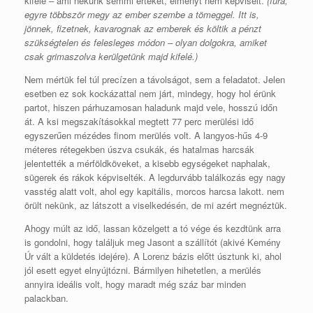
kifelé – ami nekünk semmi értéket, élményt nem képviselt.
(fura,
egyre többször megy az ember szembe a tömeggel. Itt is,
jönnek, fizetnek, kavarognak az emberek és költik a pénzt
szükségtelen és felesleges módon – olyan dolgokra, amiket
csak grimaszolva kerülgetünk majd kifelé.)
Nem mértük fel túl precízen a távolságot, sem a feladatot. Jelen
esetben ez sok kockázattal nem járt, mindegy, hogy hol érünk
partot, hiszen párhuzamosan haladunk majd vele, hosszú időn
át. A ksi megszakításokkal megtett 77 perc merülési idő
egyszerűen mézédes finom merülés volt. A langyos-hűs 4-9
méteres rétegekben úszva csukák, és hatalmas harcsák
jelentették a mérföldköveket, a kisebb egységeket naphalak,
sügerek és rákok képviselték. A legdurvább találkozás egy nagy
vasstég alatt volt, ahol egy kapitális, morcos harcsa lakott. nem
örült nekünk, az látszott a viselkedésén, de mi azért megnéztük.
Ahogy múlt az idő, lassan közelgett a tó vége és kezdtünk arra
is gondolni, hogy találjuk meg Jasont a szállítót (akivé Kemény
Úr vált a küldetés idejére). A Lorenz bázis előtt úsztunk ki, ahol
jól esett egyet elnyújtózni. Bármilyen hihetetlen, a merülés
annyira ideális volt, hogy maradt még száz bar minden
palackban.