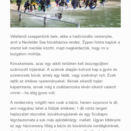
Véletlenül cseppentünk bele, ebbe a tradícionális versenybe,
amit a Neufelder See búvárbázisa rendez. Éppen fotóra kaptuk a
startot két merülés között, majd megkérdeztük, hogy mi a
buzgalom mottója.
Kincskeresés, azaz egy adott területen kell összegyűjteni
számozott tojásokat. A számok alapján kulcsot kap a gyors és
szerencsés búvár, amely egy ládát, vagy szekrényt nyit. Ezek
rejtik az értékes nyereményeket. Akinek sikerült tojást
kaparintania, annak még a zsákbamcska révén sikerül valamit
vinnie – ha elég gyors volt.
A rendezvény mögött nem csak a bázis, hanem szponzor is áll,
ami magyáraz lehet a fődíjak értékére: 1 db vörös tengeri
hajószafari részvétel, búvárkompjuterek és egy Scubapro
légzőautomata a sok más ajándéktárgy mellett. Ugyan többnyire
ez egy háziverseny főleg a bázis és búváriskola vendégkörének,