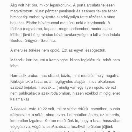
Alig volt hét óra, mikor leparkoltunk. A porta arculata teljesen
megváltozott, plusz pénztár pavilonok és számos fekete fehér
biztonsági ember nyújtotta akadálypálya tette rázóssá a sima
bejutást. Elsőre búvárcuccal mentünk neki a kordonnak. A
fődákó (nagydarab, kopasz, megmondóember) modortalanul
kitiltott jövő hétig minden búvártevékenységet a láthatóan induló
Seefest ürügyén. Szerinte.
A merülés törlése nem opció. Ezt az egyet leszögeztük.
Második kör: bejutni a kempingbe. Nincs foglalásunk, tehát nem
lehet.
Harmadik próba: más strand, bázis, mint merülési hely. negatív.
Körbejártuk a tavat és a megfigyelés alapján nincs alkalamas
szabad bejutás. Hacsak… (mindig van egy ilyen opció, de ezt
nem publikálják a szakirodalomban, hiszen ezekből mindig lehet
kalamajka)
A
hacsak
, este 10:22 volt, mikor vízbe értünk, csendben, puhán
süllyedve el a sötét, sima tavon. Leírhatatlan érzés, az ismerős,
ismeretlen izgalma. Ketten merültünk le, hogy a tavat hosszában
végigúszva, végül is
csakazértis
a fesztivál területén jöjjünk