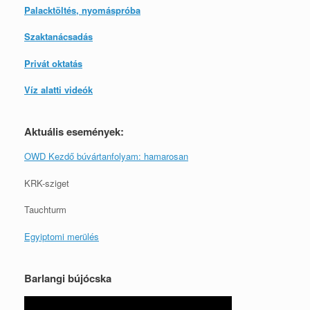
Palacktöltés, nyomáspróba
Szaktanácsadás
Privát oktatás
Víz alatti videók
Aktuális események:
OWD Kezdő búvártanfolyam: hamarosan
KRK-sziget
Tauchturm
Egyiptomi merülés
Barlangi bújócska