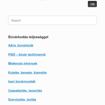
139
Search
for:
Búvárkodás teljességgel
Adria :búvártúrák
PADI – búvár tanfolyamok
Medencés tréningek
Kutatás, keresés, kiemelés
Ipari búvármunkák
Csapatépítés, lemerítés
Szervízelés, javítás