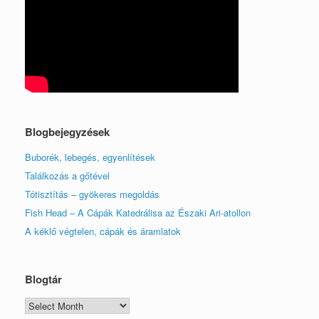
Blogbejegyzések
Buborék, lebegés, egyenlítések
Találkozás a gőtével
Tótisztítás – gyökeres megoldás
Fish Head – A Cápák Katedrálisa az Északi Ari-atollon
A kéklő végtelen, cápák és áramlatok
Blogtár
Blogtár