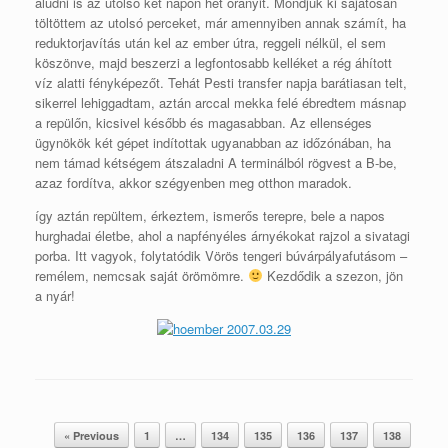
aludni is az utolsó két napon hét órányit. Mondjuk ki sajátosan
töltöttem az utolsó perceket, már amennyiben annak számít, ha
reduktorjavítás után kel az ember útra, reggeli nélkül, el sem
köszönve, majd beszerzi a legfontosabb kelléket a rég áhított
víz alatti fényképezőt. Tehát Pesti transfer napja barátiasan telt,
sikerrel lehiggadtam, aztán arccal mekka felé ébredtem másnap
a repülőn, kicsivel később és magasabban. Az ellenséges
ügynökök két gépet indítottak ugyanabban az időzónában, ha
nem támad kétségem átszaladni A terminálból rögvest a B-be,
azaz fordítva, akkor szégyenben meg otthon maradok.
így aztán repültem, érkeztem, ismerős terepre, bele a napos
hurghadai életbe, ahol a napfényéles árnyékokat rajzol a sivatagi
porba. Itt vagyok, folytatódik Vörös tengeri búvárpályafutásom –
remélem, nemcsak saját örömömre.
Kezdődik a szezon, jön
a nyár!
2007.03.29
Post navigation
« Previous
1
…
134
135
136
137
138