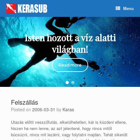
Skip
Menu
to
content
Isten hozott a víz alatti
világban!
Read more
Felszállás
Posted on
2006-03-31
by
Karas
Utazás előtti vesszőfutás, elkerülhetetlen, kár is küzdeni ellene,
hiszen ha nem lenne, az azt jelentené, hogy nincs mitől
búcsúzni, nincs mit lezárni, vagy folytatni majdan. Tehát sikerült