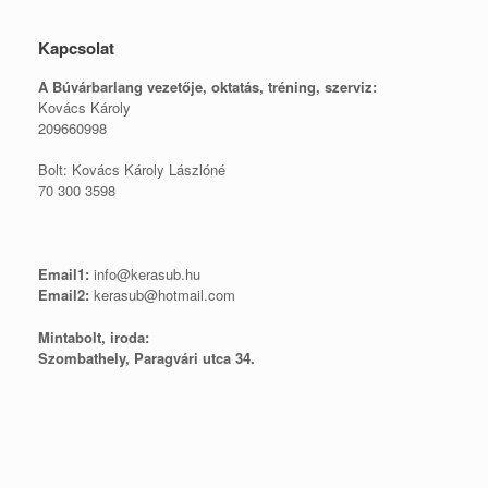
Kapcsolat
A Búvárbarlang vezetője, o
ktatás, tréning, szerviz:
Kovács Károly
209660998
Bolt: Kovács Károly Lászlóné
70 300 3598
Email1:
info@kerasub.hu
Email2:
kerasub@hotmail.com
Mintabolt, iroda:
Szombathely, Paragvári utca 34.