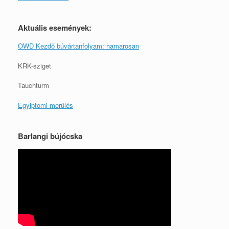
Aktuális események:
OWD Kezdő búvártanfolyam: hamarosan
KRK-sziget
Tauchturm
Egyiptomi merülés
Barlangi bújócska