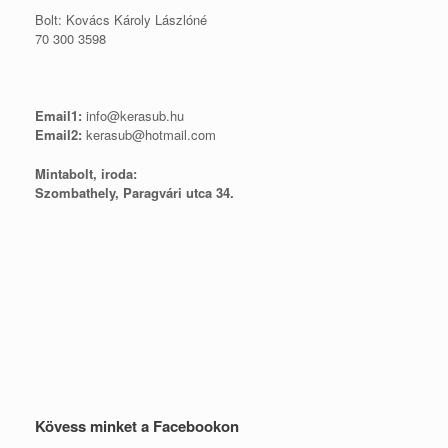
Bolt: Kovács Károly Lászlóné
70 300 3598
Email1:
info@kerasub.hu
Email2:
kerasub@hotmail.com
Mintabolt, iroda:
Szombathely, Paragvári utca 34.
Kövess minket a Facebookon