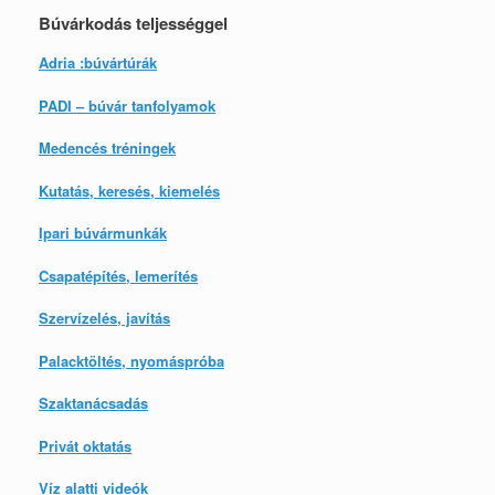
Búvárkodás teljességgel
Adria :búvártúrák
PADI – búvár tanfolyamok
Medencés tréningek
Kutatás, keresés, kiemelés
Ipari búvármunkák
Csapatépítés, lemerítés
Szervízelés, javítás
Palacktöltés, nyomáspróba
Szaktanácsadás
Privát oktatás
Víz alatti videók