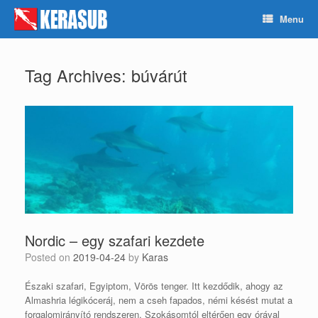
Skip
Menu
to
content
Tag Archives:
búvárút
Nordic – egy szafari kezdete
Posted on
2019-04-24
by
Karas
Északi szafari, Egyiptom, Vörös tenger. Itt kezdődik, ahogy az
Almashria légikóceráj, nem a cseh fapados, némi késést mutat a
forgalomirányító rendszeren. Szokásomtól eltérően egy órával