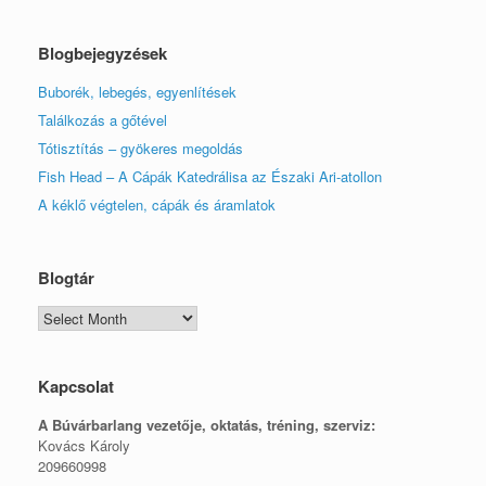
Blogbejegyzések
Buborék, lebegés, egyenlítések
Találkozás a gőtével
Tótisztítás – gyökeres megoldás
Fish Head – A Cápák Katedrálisa az Északi Ari-atollon
A kéklő végtelen, cápák és áramlatok
Blogtár
Blogtár
Kapcsolat
A Búvárbarlang vezetője, o
ktatás, tréning, szerviz:
Kovács Károly
209660998