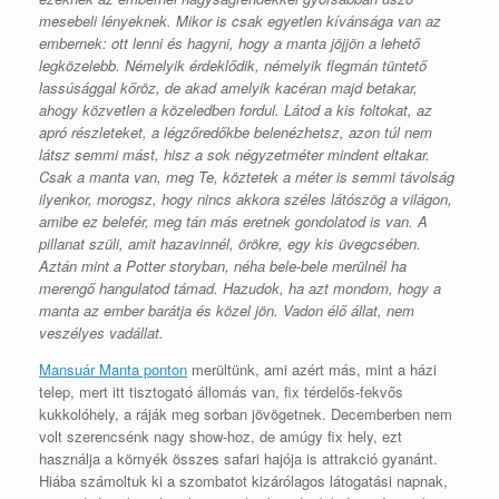
mesebeli lényeknek. Mikor is csak egyetlen kívánsága van az
embernek: ott lenni és hagyni, hogy a manta jöjjön a lehető
legközelebb. Némelyik érdeklődik, némelyik flegmán tüntető
lassúsággal kőröz, de akad amelyik kacéran majd betakar,
ahogy közvetlen a közeledben fordul. Látod a kis foltokat, az
apró részleteket, a légzőredőkbe belenézhetsz, azon túl nem
látsz semmi mást, hisz a sok négyzetméter mindent eltakar.
Csak a manta van, meg Te, köztetek a méter is semmi távolság
ilyenkor, morogsz, hogy nincs akkora széles látószög a világon,
amibe ez belefér, meg tán más eretnek gondolatod is van. A
pillanat szüli, amit hazavinnél, örökre, egy kis üvegcsében.
Aztán mint a Potter storyban, néha bele-bele merülnél ha
merengő hangulatod támad. Hazudok, ha azt mondom, hogy a
manta az ember barátja és közel jön. Vadon élő állat, nem
veszélyes vadállat.
Mansuár Manta ponton
merültünk, ami azért más, mint a házi
telep, mert itt tisztogató állomás van, fix térdelős-fekvős
kukkolóhely, a ráják meg sorban jövögetnek. Decemberben nem
volt szerencsénk nagy show-hoz, de amúgy fix hely, ezt
használja a környék összes safari hajója is attrakció gyanánt.
Hiába számoltuk ki a szombatot kizárólagos látogatási napnak,