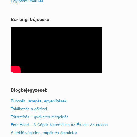
Egyiptomi merülés
Barlangi bújócska
Blogbejegyzések
Buborék, lebegés, egyenlítések
Találkozás a gőtével
Tótisztítás – gyökeres megoldás
Fish Head – A Cápák Katedrálisa az Északi Ari-atollon
A kéklő végtelen, cápák és áramlatok