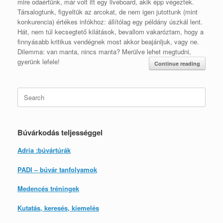
mire odaértünk, már volt itt egy liveboard, akik épp végeztek.
Társalogtunk, figyeltük az arcokat, de nem igen jutottunk (mint
konkurencia) értékes infókhoz: állítólag egy példány úszkál lent.
Hát, nem túl kecsegtető kilátások, bevallom vakaróztam, hogy a
finnyásabb kritikus vendégnek most akkor beajánljuk, vagy ne.
Dilemma: van manta, nincs manta? Merülve lehet megtudni,
gyerünk lefele!
Continue reading
Search
for:
Búvárkodás teljességgel
Adria :búvártúrák
PADI – búvár tanfolyamok
Medencés tréningek
Kutatás, keresés, kiemelés