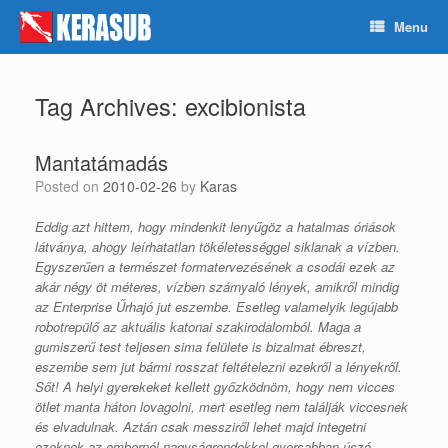
Skip
Menu
to
content
Tag Archives:
excibionista
Mantatámadás
Posted on
2010-02-26
by
Karas
Eddig azt hittem, hogy mindenkit lenyűgöz a hatalmas óriások
látványa, ahogy leírhatatlan tökéletességgel siklanak a vízben.
Egyszerűen a természet formatervezésének a csodái ezek az
akár négy öt méteres, vízben szárnyaló lények, amikről mindig
az Enterprise Űrhajó jut eszembe. Esetleg valamelyik legújabb
robotrepülő az aktuális katonai szakirodalomból. Maga a
gumiszerű test teljesen sima felülete is bizalmat ébreszt,
eszembe sem jut bármi rosszat feltételezni ezekről a lényekről.
Sőt! A helyi gyerekeket kellett győzködnöm, hogy nem vicces
ötlet manta háton lovagolni, mert esetleg nem találják viccesnek
és elvadulnak. Aztán csak messziről lehet majd integetni
ezeknek az embernél nagyságrendekkel gyorsabban úszó