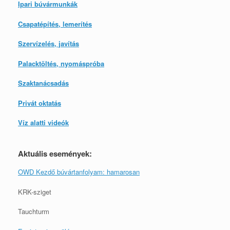
Ipari búvármunkák
Csapatépítés, lemerítés
Szervízelés, javítás
Palacktöltés, nyomáspróba
Szaktanácsadás
Privát oktatás
Víz alatti videók
Aktuális események:
OWD Kezdő búvártanfolyam: hamarosan
KRK-sziget
Tauchturm