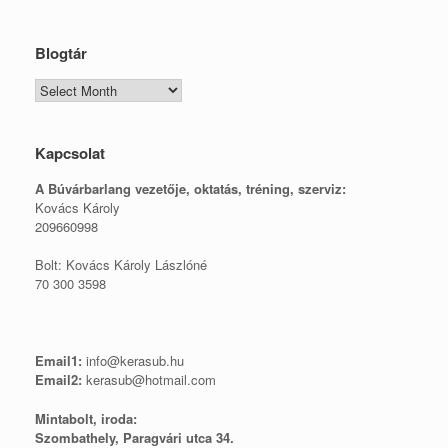
Blogtár
Blogtár
Kapcsolat
A Búvárbarlang vezetője, o
ktatás, tréning, szerviz:
Kovács Károly
209660998
Bolt: Kovács Károly Lászlóné
70 300 3598
Email1:
info@kerasub.hu
Email2:
kerasub@hotmail.com
Mintabolt, iroda:
Szombathely, Paragvári utca 34.