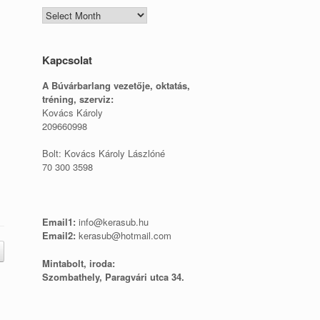
Blogtár
Kapcsolat
A Búvárbarlang vezetője, o
ktatás,
tréning, szerviz:
Kovács Károly
209660998
Bolt: Kovács Károly Lászlóné
70 300 3598
Email1:
info@kerasub.hu
Email2:
kerasub@hotmail.com
Mintabolt, iroda:
Szombathely, Paragvári utca 34.