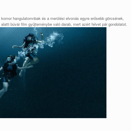
e a komor hangulatomnbak és a merülési elvonás egyre erősebb görcsének,
atti búvár film gyűjteménybe való darab, mert azért felvet pár gondolatot.