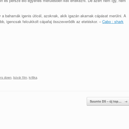
n és persze élő egyenes merülésben kell értekezni. De azért nem így, nem
 a bahamák igenis úticél, azoknak, akik igazán akarnak cápásat merülni. A
bb, igencsak felcukkolt cápafaj összeverődik az etetéskor. –
Cabo : shark
ers down
,
búvár film
,
kritika
.
Suunto D5 – új top…
→