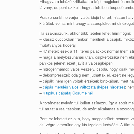
Elhagyva a lehúzó kritikákat, a képi megjelenítés mell
látvány, de pont ez kell, hogy a fotelben tespedő embe
Persze senki ne várjon valós idejű horrort, hiszen ha 
kiürültek volna, mint ahogy a szereplőket mi elnézeget
Ha szakmázunk, akkor több tételen lehet hümmögni:
– klassz cuccokban frankón merülnek a csajok, miközb
mutatványos kóceráj
– 47 méter: ezek a 11 literes palackok normál (nem 
– maga a mélybezuhanás után, csipkerózsika nem ébred
pánikos jelenet ezért javít a valóságképen.
– nitrogénmámor. valós veszély. csoda, hogy csak mik
– dekompresszió: odáig nem juthattak el, ezért ne le
– cápák: nem igen voltak érzékeik birtokában, mert ha 
–
cápás merülés valós változata (képes hírdetés)
: ne
–
4 tipikus cápafaj Cosumelnél
A történetet nyilván túl kellett színezni, így a sötét
túl mutat a realitásokon, de azért alkalamas a szorongá
Pont ez lehetett az oka, hogy megpendített bennem v
aki végre lemerülne egy kis izgalom kedvéért. A film