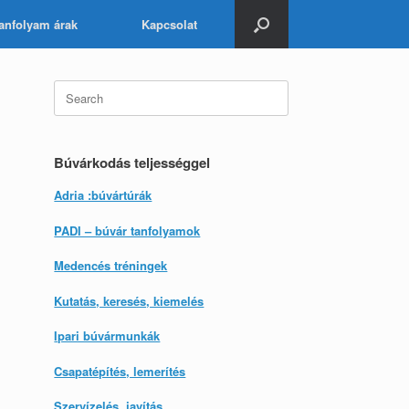
anfolyam árak
Kapcsolat
Search
for:
Búvárkodás teljességgel
Adria :búvártúrák
PADI – búvár tanfolyamok
Medencés tréningek
Kutatás, keresés, kiemelés
Ipari búvármunkák
Csapatépítés, lemerítés
Szervízelés, javítás