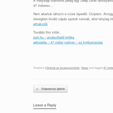
A mélységi mámorról pedig egy Deep Diver tanfolyamo
47 méteren…
Nem akartuk ráhúzni a vízes lepedőt. Csíptem. Amúgy
térségben kiváló cápás spotok vannak, ahol tényleg tö
attrakciók
További film infók:
port.hu – emészthető kritika
wikipédia – 47 méter mélyen – ez kritikamentes
Posted in
Filmklub az Iszapszeműhöz
,
News
and tagged
47 met
Post navigation
←
Csipesznyi ajánló
Leave a Reply