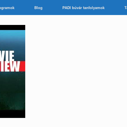
ogramok
Blog
PADI búvár tanfolyamok
T