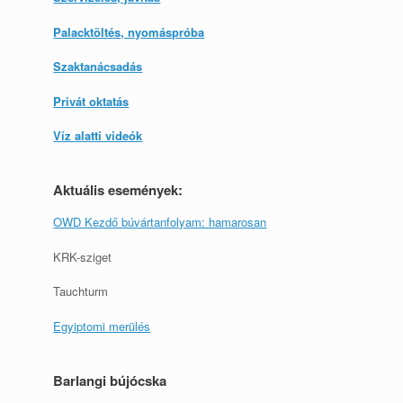
Palacktöltés, nyomáspróba
Szaktanácsadás
Privát oktatás
Víz alatti videók
Aktuális események:
OWD Kezdő búvártanfolyam: hamarosan
KRK-sziget
Tauchturm
Egyiptomi merülés
Barlangi bújócska