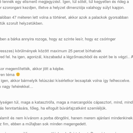
é tennék egy elismerő megjegyzést. Igen, túl sötét, túl kegyetlen és rideg a
r szorongani kezdjen, illetve a helyzet dimenziója valahogy súlyt kapjon.
valóban 47 méteren lett volna a történet, akkor azok a palackok gyorsabban
tük szorult helyzetükben.
en a bárka annyira rozoga, hogy az szinte lesír, hogy ez csóringer
stresszes) körülmények között maximum 25 percet bírhatnak
 fel. ha igen, agonizál, kiszabadul a légzőmaszkból és ezért be is végzi.. 
or megemlítették, akkor jött a képbe.
gyen téma
igen, akkor bármelyik felúszási kísérletkor lecsaptak volna így felheccelve.
m nagy fehérekkel…
 mélységen túl, maga a katasztrófa, maga a marcangolós cápasztori, mind, mind
s fenntartására, főleg, ha elfogult búvárfajzatként szemléljük.
alamit és nem kívánom a porba döngölni, hanem merem ajánlani mindenkinek
 az fim, ebben a műfajban sok minden megengedett.