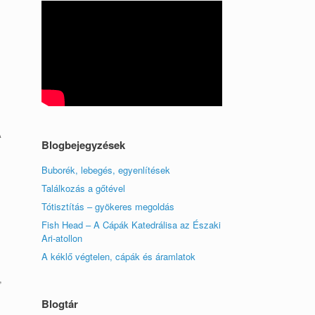
A
Blogbejegyzések
Buborék, lebegés, egyenlítések
Találkozás a gőtével
Tótisztítás – gyökeres megoldás
Fish Head – A Cápák Katedrálisa az Északi
Ari-atollon
A kéklő végtelen, cápák és áramlatok
,
Blogtár