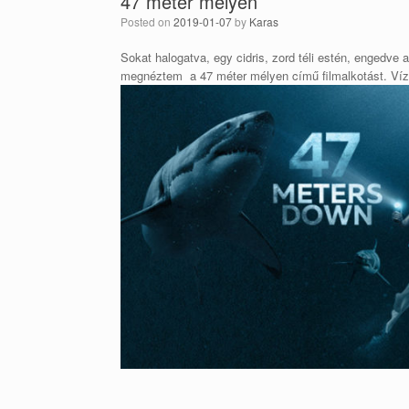
47 méter mélyen
Posted on
2019-01-07
by
Karas
Sokat halogatva, egy cidris, zord téli estén, engedv
megnéztem a 47 méter mélyen című filmalkotást. Víz al