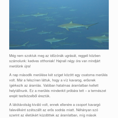
Még nem szoktuk meg az időzónák ugrását, reggeli közben
számolunk: kedves otthoniak! Hajnali négy óra van mindjárt
merülünk újra!
A nap második merülése két sziget között egy csatorna merülés
volt. Már a felszínen láttuk, hogy a víz kavarog, erősnek
ígérkezik az áramlás. Valóban hatalmas áramlatban kellett
helytállnunk. Ez a merülés mindenkit próbára tett – a természet
erejét testközelből éreztük.
A látótávolság kiváló volt, ennek ellenére a csoport kavargó
falevélként szétszállt az erős sodrás miatt. Néhányan szó
szerint az életükért küzdöttek az áramlatban, míg mások