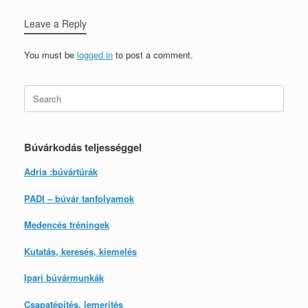
Leave a Reply
You must be
logged in
to post a comment.
Search
for:
Búvárkodás teljességgel
Adria :búvártúrák
PADI – búvár tanfolyamok
Medencés tréningek
Kutatás, keresés, kiemelés
Ipari búvármunkák
Csapatépítés, lemerítés