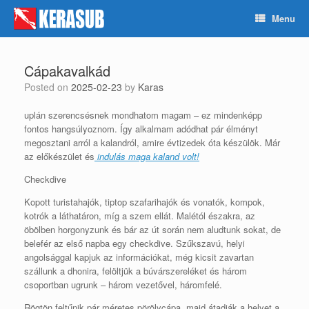
Skip
Menu
to
content
Cápakavalkád
Posted on
2025-02-23
by
Karas
uplán szerencsésnek mondhatom magam – ez mindenképp
fontos hangsúlyoznom. Így alkalmam adódhat pár élményt
megosztani arról a kalandról, amire évtizedek óta készülök. Már
az előkészület és
indulás maga kaland volt!
Checkdive
Kopott turistahajók, tiptop szafarihajók és vonatók, kompok,
kotrók a láthatáron, míg a szem ellát. Malétól északra, az
öbölben horgonyzunk és bár az út során nem aludtunk sokat, de
belefér az első napba egy checkdive. Szűkszavú, helyi
angolsággal kapjuk az információkat, még kicsit zavartan
szállunk a dhonira, felöltjük a búvárszereléket és három
csoportban ugrunk – három vezetővel, háromfelé.
Rögtön feltűnik pár méretes pörölycápa, majd átadják a helyet a