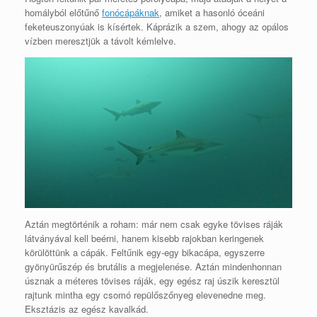
homályból előtűnő
fonócápáknak
, amiket a hasonló óceáni
feketeuszonyúak is kísértek. Káprázik a szem, ahogy az opálos
vízben meresztjük a távolt kémlelve.
Aztán megtörténik a roham: már nem csak egyke tövises ráják
látványával kell beérni, hanem kisebb rajokban keringenek
körülöttünk a cápák. Feltűnik egy-egy bikacápa, egyszerre
gyönyürűszép és brutális a megjelenése. Aztán mindenhonnan
úsznak a méteres tövises ráják, egy egész raj úszik keresztül
rajtunk mintha egy csomó repülőszőnyeg elevenedne meg.
Eksztázis az egész kavalkád.