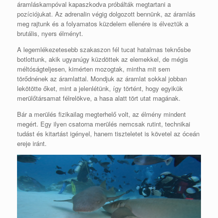
áramláskampóval kapaszkodva próbálták megtartani a
pozíciójukat. Az adrenalin végig dolgozott bennünk, az áramlás
meg rajtunk és a folyamatos küzdelem ellenére is élveztük a
brutális, nyers élményt.
A legemlékezetesebb szakaszon fél tucat hatalmas teknősbe
botlottunk, akik ugyanúgy küzdöttek az elemekkel, de mégis
méltóságteljesen, kimérten mozogtak, mintha mit sem
törődnének az áramlattal. Mondjuk az áramlat sokkal jobban
lekötötte őket, mint a jelenlétünk, így történt, hogy egyikük
merülőtársamat félrelökve, a hasa alatt tört utat magának.
Bár a merülés fizikailag megterhelő volt, az élmény mindent
megért. Egy ilyen csatorna merülés nemcsak rutint, technikai
tudást és kitartást igényel, hanem tiszteletet is követel az óceán
ereje iránt.