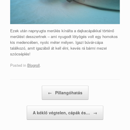
Ezek után napnyugta merülés kínálta a dajkacápákkal történő
merülést desszertnek – ami nyugodt lötyögés volt egy homokos
kis medencében, nyolc méter mélyen. Igazi búvár-cápa
találkozó, amit igazából át kell élni, kevés rá bármi mezei
szócséplés!
Posted in
Blogroll
.
Post navigation
←
Pillangóhatás
A kéklő végtelen, cápák és…
→