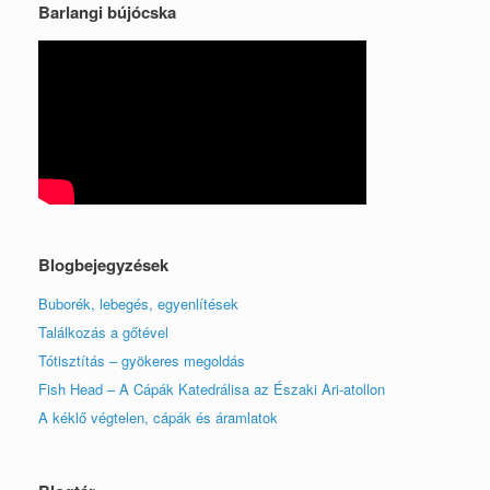
Barlangi bújócska
Blogbejegyzések
Buborék, lebegés, egyenlítések
Találkozás a gőtével
Tótisztítás – gyökeres megoldás
Fish Head – A Cápák Katedrálisa az Északi Ari-atollon
A kéklő végtelen, cápák és áramlatok