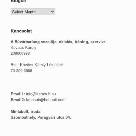
Blogtár
Blogtár
Kapcsolat
A Búvárbarlang vezetője, o
ktatás, tréning, szerviz:
Kovács Károly
209660998
Bolt: Kovács Károly Lászlóné
70 300 3598
Email1:
info@kerasub.hu
Email2:
kerasub@hotmail.com
Mintabolt, iroda:
Szombathely, Paragvári utca 34.