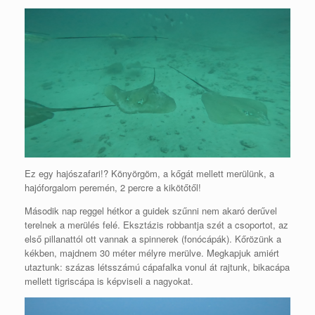
Ez egy hajószafari!? Könyörgöm, a kőgát mellett merülünk, a
hajóforgalom peremén, 2 percre a kikötőtől!
Második nap reggel hétkor a guidek szűnni nem akaró derűvel
terelnek a merülés felé. Eksztázis robbantja szét a csoportot, az
első pillanattól ott vannak a spinnerek (fonócápák). Kőrözünk a
kékben, majdnem 30 méter mélyre merülve. Megkapjuk amiért
utaztunk: százas létsszámú cápafalka vonul át rajtunk, bikacápa
mellett tigriscápa is képviseli a nagyokat.