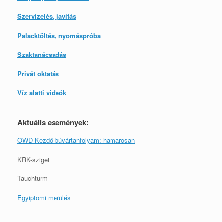
Szervízelés, javítás
Palacktöltés, nyomáspróba
Szaktanácsadás
Privát oktatás
Víz alatti videók
Aktuális események:
OWD Kezdő búvártanfolyam: hamarosan
KRK-sziget
Tauchturm
Egyiptomi merülés