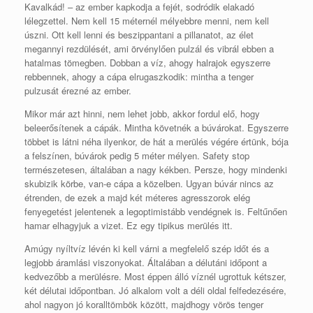
Kavalkád! – az ember kapkodja a fejét, sodródik elakadó
lélegzettel. Nem kell 15 méternél mélyebbre menni, nem kell
úszni. Ott kell lenni és beszippantani a pillanatot, az élet
megannyi rezdülését, ami örvénylően pulzál és vibrál ebben a
hatalmas tömegben. Dobban a víz, ahogy halrajok egyszerre
rebbennek, ahogy a cápa elrugaszkodik: mintha a tenger
pulzusát érezné az ember.
Mikor már azt hinni, nem lehet jobb, akkor fordul elő, hogy
beleerősítenek a cápák. Mintha követnék a búvárokat. Egyszerre
többet is látni néha ilyenkor, de hát a merülés végére értünk, bója
a felszínen, búvárok pedig 5 méter mélyen. Safety stop
természetesen, általában a nagy kékben. Persze, hogy mindenki
skubizik körbe, van-e cápa a közelben. Ugyan búvár nincs az
étrenden, de ezek a majd két méteres agresszorok elég
fenyegetést jelentenek a legoptimistább vendégnek is. Feltűnően
hamar elhagyjuk a vizet. Ez egy tipikus merülés itt.
Amúgy nyíltvíz lévén ki kell várni a megfelelő szép időt és a
legjobb áramlási viszonyokat. Általában a délutáni időpont a
kedvezőbb a merülésre. Most éppen álló víznél ugrottuk kétszer,
két délutai időpontban. Jó alkalom volt a déli oldal felfedezésére,
ahol nagyon jó koralltömbök között, majdhogy vörös tenger