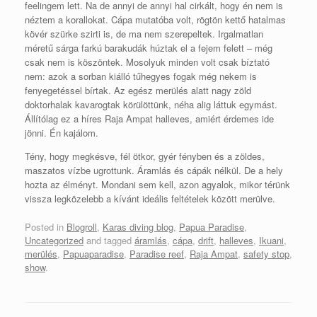
feelingem lett. Na de annyi de annyi hal cirkált, hogy én nem is
néztem a korallokat. Cápa mutatóba volt, rögtön kettő hatalmas
kövér szürke szirti is, de ma nem szerepeltek. Irgalmatlan
méretű sárga farkú barakudák húztak el a fejem felett – még
csak nem is köszöntek. Mosolyuk minden volt csak bíztató
nem: azok a sorban kiálló tűhegyes fogak még nekem is
fenyegetéssel bírtak. Az egész merülés alatt nagy zöld
doktorhalak kavarogtak körülöttünk, néha alig láttuk egymást.
Állítólag ez a híres Raja Ampat halleves, amiért érdemes ide
jönni. Én kajálom.
Tény, hogy megkésve, fél ötkor, gyér fényben és a zöldes,
maszatos vízbe ugrottunk. Áramlás és cápák nélkül. De a hely
hozta az élményt. Mondani sem kell, azon agyalok, mikor térünk
vissza legközelebb a kívánt ideális feltételek között merülve.
Posted in
Blogroll
,
Karas diving blog
,
Papua Paradise
,
Uncategorized
and tagged
áramlás
,
cápa
,
drift
,
halleves
,
Ikuani
,
merülés
,
Papuaparadise
,
Paradise reef
,
Raja Ampat
,
safety stop
,
show
.