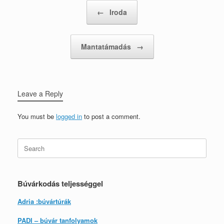
Post navigation
←
Iroda
Mantatámadás
→
Leave a Reply
You must be
logged in
to post a comment.
Search
for:
Búvárkodás teljességgel
Adria :búvártúrák
PADI – búvár tanfolyamok