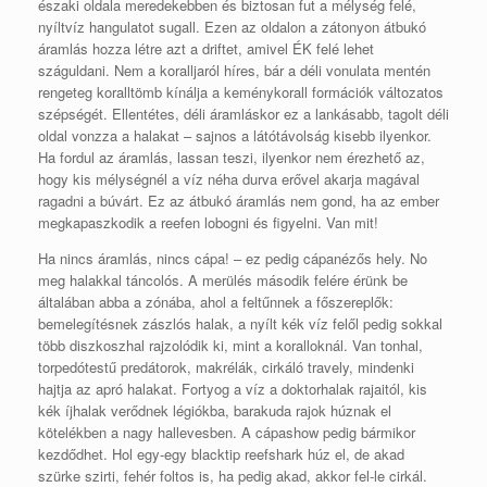
északi oldala meredekebben és biztosan fut a mélység felé,
nyíltvíz hangulatot sugall. Ezen az oldalon a zátonyon átbukó
áramlás hozza létre azt a driftet, amivel ÉK felé lehet
száguldani. Nem a koralljaról híres, bár a déli vonulata mentén
rengeteg koralltömb kínálja a keménykorall formációk változatos
szépségét. Ellentétes, déli áramláskor ez a lankásabb, tagolt déli
oldal vonzza a halakat – sajnos a látótávolság kisebb ilyenkor.
Ha fordul az áramlás, lassan teszi, ilyenkor nem érezhető az,
hogy kis mélységnél a víz néha durva erővel akarja magával
ragadni a búvárt. Ez az átbukó áramlás nem gond, ha az ember
megkapaszkodik a reefen lobogni és figyelni. Van mit!
Ha nincs áramlás, nincs cápa! – ez pedig cápanézős hely. No
meg halakkal táncolós. A merülés második felére érünk be
általában abba a zónába, ahol a feltűnnek a főszereplők:
bemelegítésnek zászlós halak, a nyílt kék víz felől pedig sokkal
több diszkoszhal rajzolódik ki, mint a koralloknál. Van tonhal,
torpedótestű predátorok, makrélák, cirkáló travely, mindenki
hajtja az apró halakat. Fortyog a víz a doktorhalak rajaitól, kis
kék íjhalak verődnek légiókba, barakuda rajok húznak el
kötelékben a nagy hallevesben. A cápashow pedig bármikor
kezdődhet. Hol egy-egy blacktip reefshark húz el, de akad
szürke szirti, fehér foltos is, ha pedig akad, akkor fel-le cirkál.