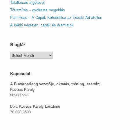
Találkozás a gőtével
Tótisztítás – gyökeres megoldás
Fish Head – A Cápák Katedrálisa az Északi Ari-atollon
A kéklő végtelen, cápák és áramlatok
Blogtár
Blogtár
Kapcsolat
A Búvárbarlang vezetője, o
ktatás, tréning, szerviz:
Kovács Károly
209660998
Bolt: Kovács Károly Lászlóné
70 300 3598