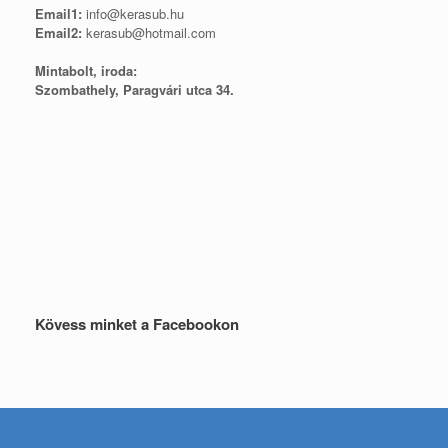
Email1:
info@kerasub.hu
Email2:
kerasub@hotmail.com
Mintabolt, iroda:
Szombathely, Paragvári utca 34.
Kövess minket a Facebookon