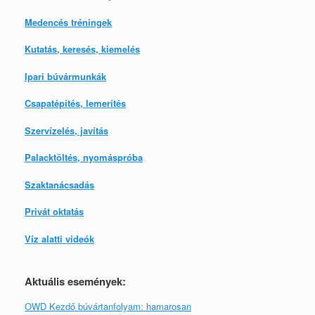
Medencés tréningek
Kutatás, keresés, kiemelés
Ipari búvármunkák
Csapatépítés, lemerítés
Szervízelés, javítás
Palacktöltés, nyomáspróba
Szaktanácsadás
Privát oktatás
Víz alatti videók
Aktuális események:
OWD Kezdő búvártanfolyam: hamarosan