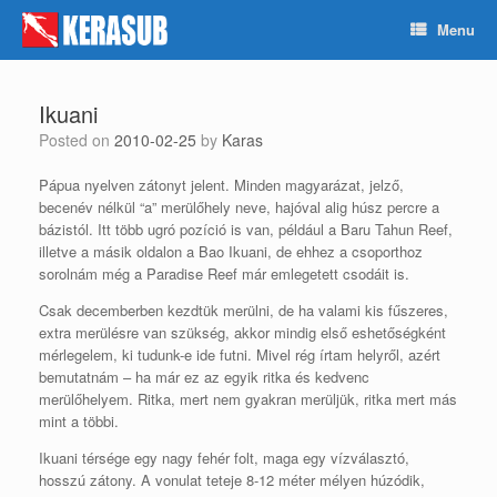
Skip
Menu
to
content
Ikuani
Posted on
2010-02-25
by
Karas
Pápua nyelven zátonyt jelent. Minden magyarázat, jelző,
becenév nélkül “a” merülőhely neve, hajóval alig húsz percre a
bázistól. Itt több ugró pozíció is van, például a Baru Tahun Reef,
illetve a másik oldalon a Bao Ikuani, de ehhez a csoporthoz
sorolnám még a Paradise Reef már emlegetett csodáit is.
Csak decemberben kezdtük merülni, de ha valami kis fűszeres,
extra merülésre van szükség, akkor mindig első eshetőségként
mérlegelem, ki tudunk-e ide futni. Mivel rég írtam helyről, azért
bemutatnám – ha már ez az egyik ritka és kedvenc
merülőhelyem. Ritka, mert nem gyakran merüljük, ritka mert más
mint a többi.
Ikuani térsége egy nagy fehér folt, maga egy vízválasztó,
hosszú zátony. A vonulat teteje 8-12 méter mélyen húzódik,