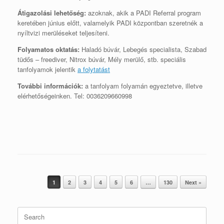
Átigazolási lehetőség:
azoknak, akik a PADI Referral program
keretében június előtt, valamelyik PADI központban szeretnék a
nyíltvizi merüléseket teljesíteni.
Folyamatos oktatás:
Haladó búvár, Lebegés specialista, Szabad
tüdős – freediver, Nitrox búvár, Mély merülő, stb. speciális
tanfolyamok jelentik
a folytatást
További információk:
a tanfolyam folyamán egyeztetve, illetve
elérhetőségeinken. Tel: 0036209660998
Post navigation
1
2
3
4
5
6
…
130
Next »
Search
for: