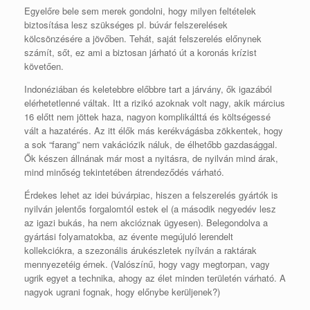
Egyelőre bele sem merek gondolni, hogy milyen feltételek
biztosítása lesz szükséges pl. búvár felszerelések
kölcsönzésére a jövőben. Tehát, saját felszerelés előnynek
számít, sőt, ez ami a biztosan járható út a koronás krízist
követően.
Indonéziában és keletebbre előbbre tart a járvány, ők igazából
elérhetetlenné váltak. Itt a rizikó azoknak volt nagy, akik március
16 előtt nem jöttek haza, nagyon komplikálttá és költségessé
vált a hazatérés. Az itt élők más kerékvágásba zökkentek, hogy
a sok “farang” nem vakációzik náluk, de élhetőbb gazdasággal.
Ők készen állnának már most a nyitásra, de nyilván mind árak,
mind minőség tekintetében átrendeződés várható.
Érdekes lehet az idei búvárpiac, hiszen a felszerelés gyártók is
nyilván jelentős forgalomtól estek el (a második negyedév lesz
az igazi bukás, ha nem akcióznak ügyesen). Belegondolva a
gyártási folyamatokba, az évente megújuló lerendelt
kollekciókra, a szezonális árukészletek nyílván a raktárak
mennyezetéig érnek. (Valószínű, hogy vagy megtorpan, vagy
ugrik egyet a technika, ahogy az élet minden területén várható. A
nagyok ugrani fognak, hogy előnybe kerüljenek?)