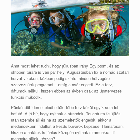
Amit most lehet tudni, hogy júliusban irány Egyiptom, és az
októberi túrára is van pár hely. Augusztusban fix a nomád szafari
horvát vizeken, közben pedig szinte minden hétvégére
szerveznünk programot – amíg a nyár engedi. Ez a terv,
dátumok nélkül, hiszen ebben az évben csak az újratervezés
funkció működik.
Pünkösdöt idén elfeledhettük, több terv közül egyik sem lett
befutó. A jó hír, hogy nyitnak a strandok, Tauchturm felújítás
után üzembe áll és ha az üzemeltetők engedik, akkor a
medencékben indulhat a kezdő búvárok képzése. Hamarosan,
hiszen a határok is június közepén nyitnak számunkra. Ti
mennyire álltok készen?