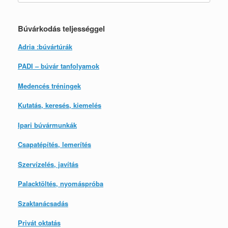
Búvárkodás teljességgel
Adria :búvártúrák
PADI – búvár tanfolyamok
Medencés tréningek
Kutatás, keresés, kiemelés
Ipari búvármunkák
Csapatépítés, lemerítés
Szervízelés, javítás
Palacktöltés, nyomáspróba
Szaktanácsadás
Privát oktatás