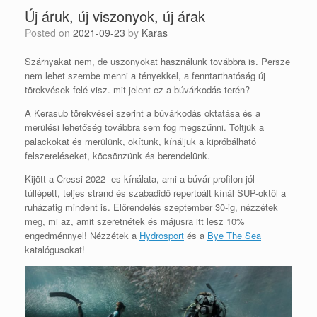
Új áruk, új viszonyok, új árak
Posted on
2021-09-23
by
Karas
Szárnyakat nem, de uszonyokat használunk továbbra is. Persze
nem lehet szembe menni a tényekkel, a fenntarthatóság új
törekvések felé visz. mit jelent ez a búvárkodás terén?
A Kerasub törekvései szerint a búvárkodás oktatása és a
merülési lehetőség továbbra sem fog megszűnni. Töltjük a
palackokat és merülünk, okítunk, kínáljuk a kipróbálható
felszereléseket, köcsönzünk és berendelünk.
Kijött a Cressi 2022 -es kínálata, ami a búvár profilon jól
túllépett, teljes strand és szabadidő repertoált kínál SUP-oktől a
ruházatig mindent is. Előrendelés szeptember 30-ig, nézzétek
meg, mi az, amit szeretnétek és májusra itt lesz 10%
engedménnyel! Nézzétek a
Hydrosport
és a
Bye The Sea
katalógusokat!