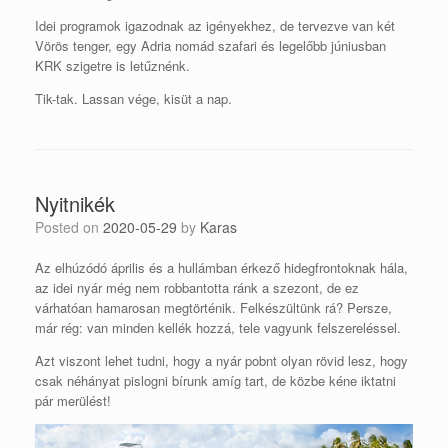
Idei programok igazodnak az igényekhez, de tervezve van két
Vörös tenger, egy Adria nomád szafari és legelőbb júniusban
KRK szigetre is letűznénk.
Tik-tak. Lassan vége, kisüt a nap.
Nyitnikék
Posted on
2020-05-29
by
Karas
Az elhúzódó április és a hullámban érkező hidegfrontoknak hála,
az idei nyár még nem robbantotta ránk a szezont, de ez
várhatóan hamarosan megtörténik. Felkészültünk rá? Persze,
már rég: van minden kellék hozzá, tele vagyunk felszereléssel.
Azt viszont lehet tudni, hogy a nyár pobnt olyan rövid lesz, hogy
csak néhányat pislogni bírunk amíg tart, de közbe kéne iktatni
pár merülést!