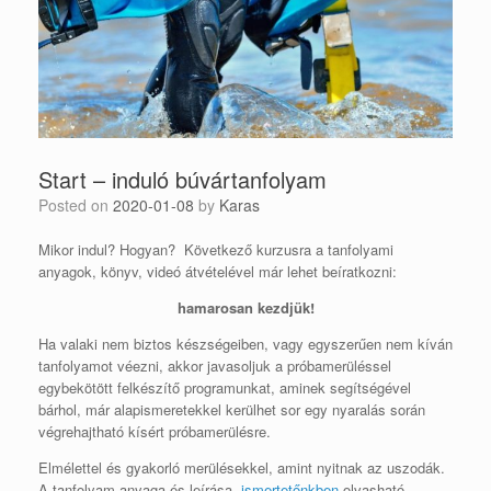
Start – induló búvártanfolyam
Posted on
2020-01-08
by
Karas
Mikor indul? Hogyan? Következő kurzusra a tanfolyami
anyagok, könyv, videó átvételével már lehet beíratkozni:
hamarosan kezdjük!
Ha valaki nem biztos készségeiben, vagy egyszerűen nem kíván
tanfolyamot véezni, akkor javasoljuk a próbamerüléssel
egybekötött felkészítő programunkat, aminek segítségével
bárhol, már alapismeretekkel kerülhet sor egy nyaralás során
végrehajtható kísért próbamerülésre.
Elmélettel és gyakorló merülésekkel, amint nyitnak az uszodák.
A tanfolyam anyaga és leírása
ismertetőnkben
olvasható.