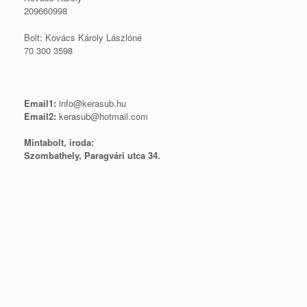
209660998
Bolt: Kovács Károly Lászlóné
70 300 3598
Email1:
info@kerasub.hu
Email2:
kerasub@hotmail.com
Mintabolt, iroda:
Szombathely, Paragvári utca 34.