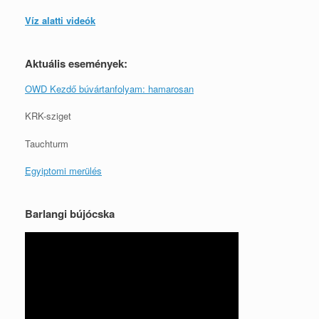
Víz alatti videók
Aktuális események:
OWD Kezdő búvártanfolyam: hamarosan
KRK-sziget
Tauchturm
Egyiptomi merülés
Barlangi bújócska