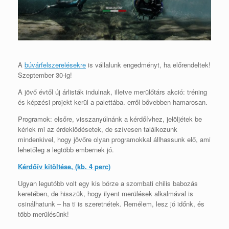
A
búvárfelszerelésekre
is vállalunk engedményt, ha előrendeltek!
Szeptember 30-ig!
A jövő évtől új árlisták indulnak, illetve merülőtárs akció: tréning
és képzési projekt kerül a palettába. erről bővebben hamarosan.
Programok: elsőre, visszanyúlnánk a kérdőívhez, jelöljétek be
kérlek mi az érdeklődésetek, de szívesen találkozunk
mindenkivel, hogy jövőre olyan programokkal állhassunk elő, ami
lehetőleg a legtöbb embernek jó.
Kérdőív kitöltése, (kb. 4 perc)
Ugyan legutóbb volt egy kis börze a szombati chilis babozás
keretében, de hisszük, hogy ilyent merülések alkalmával is
csinálhatunk – ha ti is szeretnétek. Remélem, lesz jó időnk, és
több merülésünk!