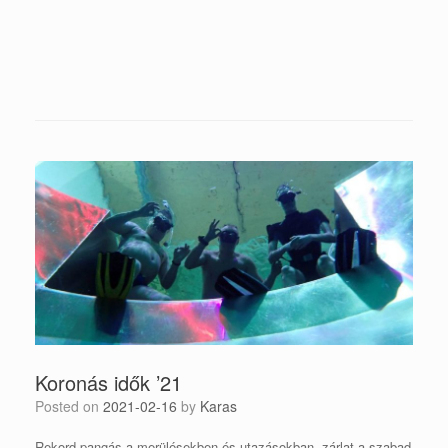
Koronás idők ’21
Posted on
2021-02-16
by
Karas
Rekord pangás a merülésekben és utazásokban, zárlat a szabad