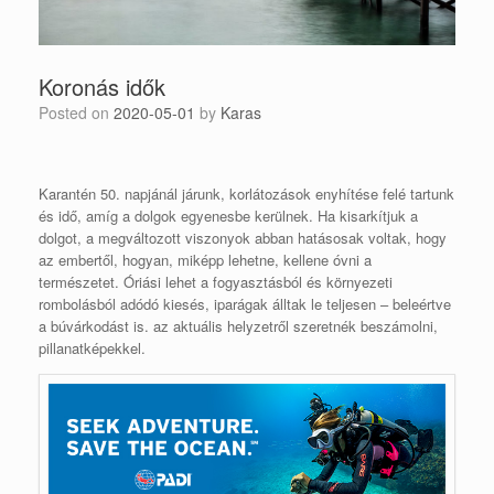
Koronás idők
Posted on
2020-05-01
by
Karas
Karantén 50. napjánál járunk, korlátozások enyhítése felé tartunk
és idő, amíg a dolgok egyenesbe kerülnek. Ha kisarkítjuk a
dolgot, a megváltozott viszonyok abban hatásosak voltak, hogy
az embertől, hogyan, miképp lehetne, kellene óvni a
természetet. Óriási lehet a fogyasztásból és környezeti
rombolásból adódó kiesés, iparágak álltak le teljesen – beleértve
a búvárkodást is. az aktuális helyzetről szeretnék beszámolni,
pillanatképekkel.