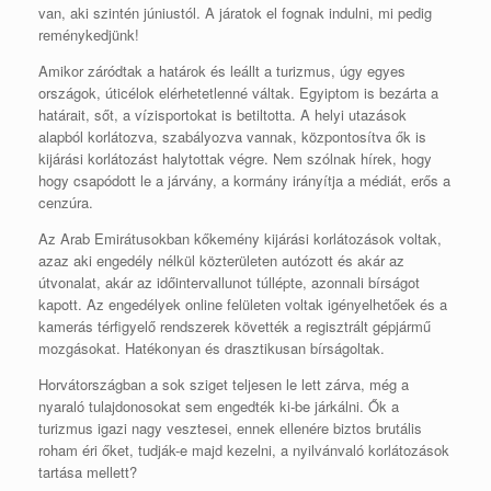
van, aki szintén júniustól. A járatok el fognak indulni, mi pedig
reménykedjünk!
Amikor záródtak a határok és leállt a turizmus, úgy egyes
országok, úticélok elérhetetlenné váltak. Egyiptom is bezárta a
határait, sőt, a vízisportokat is betiltotta. A helyi utazások
alapból korlátozva, szabályozva vannak, központosítva ők is
kijárási korlátozást halytottak végre. Nem szólnak hírek, hogy
hogy csapódott le a járvány, a kormány irányítja a médiát, erős a
cenzúra.
Az Arab Emirátusokban kőkemény kijárási korlátozások voltak,
azaz aki engedély nélkül közterületen autózott és akár az
útvonalat, akár az időintervallunot túllépte, azonnali bírságot
kapott. Az engedélyek online felületen voltak igényelhetőek és a
kamerás térfigyelő rendszerek követték a regisztrált gépjármű
mozgásokat. Hatékonyan és drasztikusan bírságoltak.
Horvátországban a sok sziget teljesen le lett zárva, még a
nyaraló tulajdonosokat sem engedték ki-be járkálni. Ők a
turizmus igazi nagy vesztesei, ennek ellenére biztos brutális
roham éri őket, tudják-e majd kezelni, a nyilvánvaló korlátozások
tartása mellett?