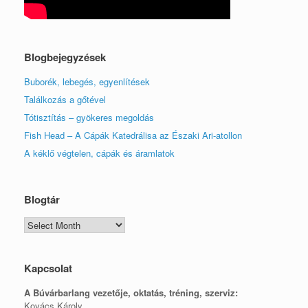
Blogbejegyzések
Buborék, lebegés, egyenlítések
Találkozás a gőtével
Tótisztítás – gyökeres megoldás
Fish Head – A Cápák Katedrálisa az Északi Ari-atollon
A kéklő végtelen, cápák és áramlatok
Blogtár
Blogtár
Kapcsolat
A Búvárbarlang vezetője, o
ktatás, tréning, szerviz:
Kovács Károly