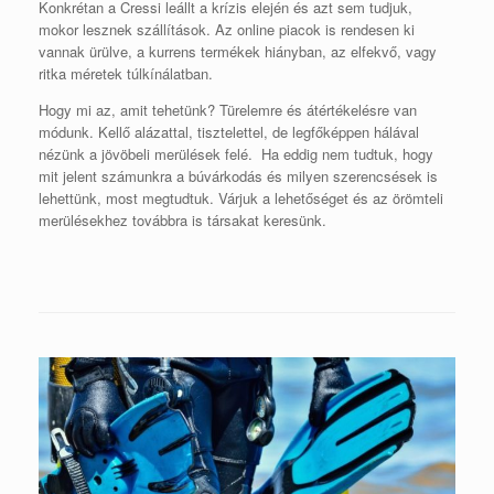
Konkrétan a Cressi leállt a krízis elején és azt sem tudjuk,
mokor lesznek szállítások. Az online piacok is rendesen ki
vannak ürülve, a kurrens termékek hiányban, az elfekvő, vagy
ritka méretek túlkínálatban.
Hogy mi az, amit tehetünk? Türelemre és átértékelésre van
módunk. Kellő alázattal, tisztelettel, de legfőképpen hálával
nézünk a jövöbeli merülések felé. Ha eddig nem tudtuk, hogy
mit jelent számunkra a búvárkodás és milyen szerencsések is
lehettünk, most megtudtuk. Várjuk a lehetőséget és az örömteli
merülésekhez továbbra is társakat keresünk.