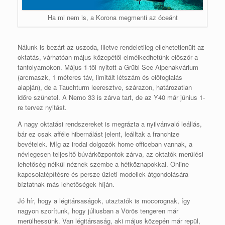
Ha mi nem is, a Korona megmenti az óceánt
Nálunk is bezárt az uszoda, illetve rendeletileg ellehetetlenült az
oktatás, várhatóan május közepétől elmélkedhetünk először a
tanfolyamokon. Május 1-től nyitott a Grübl See Alpenakvárium
(arcmaszk, 1 méteres táv, limitált létszám és előfoglalás
alapján), de a Tauchturm leeresztve, szárazon, határozatlan
időre szünetel. A Nemo 33 is zárva tart, de az Y40 már június 1-
re tervez nyitást.
A nagy oktatási rendszereket is megrázta a nyilvánvaló leállás,
bár ez csak afféle hibernálást jelent, leálltak a franchize
bevételek. Míg az irodai dolgozók home officeban vannak, a
névlegesen teljesítő búvárközpontok zárva, az oktatók merülési
lehetőség nélkül néznek szembe a hétköznapokkal. Online
kapcsolatépítésre és persze üzleti modellek átgondolására
bíztatnak más lehetőségek híján.
Jó hír, hogy a légitársaságok, utaztatók is mocorognak, így
nagyon szorítunk, hogy júliusban a Vörös tengeren már
merülhessünk. Van légitársaság, aki május közepén már repül,