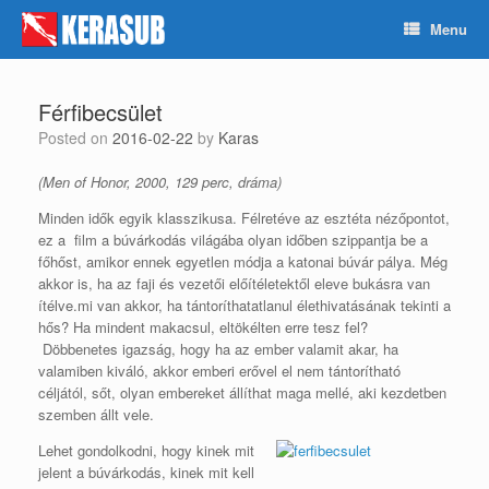
Skip
Menu
to
content
Férfibecsület
Posted on
2016-02-22
by
Karas
(Men of Honor, 2000, 129 perc, dráma)
Minden idők egyik klasszikusa. Félretéve az esztéta nézőpontot,
ez a film a búvárkodás világába olyan időben szippantja be a
főhőst, amikor ennek egyetlen módja a katonai búvár pálya. Még
akkor is, ha az faji és vezetői előítéletektől eleve bukásra van
ítélve.mi van akkor, ha tántoríthatatlanul élethivatásának tekinti a
hős? Ha mindent makacsul, eltökélten erre tesz fel?
Döbbenetes igazság, hogy ha az ember valamit akar, ha
valamiben kiváló, akkor emberi erővel el nem tántorítható
céljától, sőt, olyan embereket állíthat maga mellé, aki kezdetben
szemben állt vele.
Lehet gondolkodni, hogy kinek mit
jelent a búvárkodás, kinek mit kell