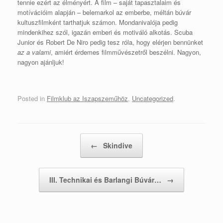
tennie ezért az élményért. A film – saját tapasztalaim és
motívációim alapján – belemarkol az emberbe, méltán búvár
kultuszfilmként tarthatjuk számon. Mondanivalója pedig
mindenkihez szól, igazán emberi és motiváló alkotás. Scuba
Junior és Robert De Niro pedig tesz róla, hogy elérjen bennünket
az a valami
, amiért érdemes filmművészetről beszélni. Nagyon,
nagyon ajánljuk!
Posted in
Filmklub az Iszapszeműhöz
,
Uncategorized
.
Post navigation
←
Skindive
III. Technikai és Barlangi Búvár…
→