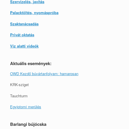
Szervízelés, javítás
Palacktöltés, nyomáspróba
Szaktanácsadás
Privát oktatás
Víz alatti videók
Aktuális események:
OWD Kezdő búvártanfolyam: hamarosan
KRK-sziget
Tauchturm
Egyiptomi merülés
Barlangi bújócska