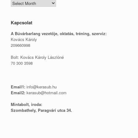
Blogtár
Kapcsolat
A Búvárbarlang vezetője, o
ktatás, tréning, szerviz:
Kovács Károly
209660998
Bolt: Kovács Károly Lászlóné
70 300 3598
Email1:
info@kerasub.hu
Email2:
kerasub@hotmail.com
Mintabolt, iroda:
Szombathely, Paragvári utca 34.