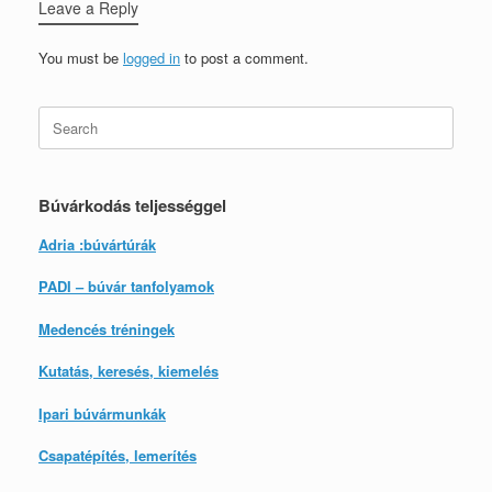
Leave a Reply
You must be
logged in
to post a comment.
Search
for:
Búvárkodás teljességgel
Adria :búvártúrák
PADI – búvár tanfolyamok
Medencés tréningek
Kutatás, keresés, kiemelés
Ipari búvármunkák
Csapatépítés, lemerítés