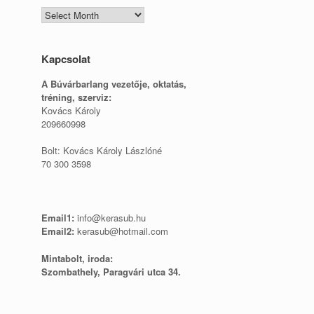
Blogtár
Kapcsolat
A Búvárbarlang vezetője, o
ktatás,
tréning, szerviz:
Kovács Károly
209660998
Bolt: Kovács Károly Lászlóné
70 300 3598
Email1:
info@kerasub.hu
Email2:
kerasub@hotmail.com
Mintabolt, iroda:
Szombathely, Paragvári utca 34.