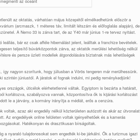
 megmenti az óceánt
etetlenült az oktatás, várhatóan május közepétől elmélkedhetünk először a
várium (arcmaszk, 1 méteres táv, limitált létszám és előfoglalás alapján), de
zünetel. A Nemo 33 is zárva tart, de az Y40 már június 1-re tervez nyitást.
leállás, bár ez csak afféle hibernálást jelent, leálltak a franchize bevételek.
gesen teljesítő búvárközpontok zárva, az oktatók merülési lehetőség nélkül
tésre és persze üzleti modellek átgondolására bíztatnak más lehetőségek
k, így nagyon szorítunk, hogy júliusban a Vörös tengeren már merülhessünk.
i szintén júniustól. A járatok el fognak indulni, mi pedig reménykedjünk!
yes országok, úticélok elérhetetlenné váltak. Egyiptom is bezárta a határait,
apból korlátozva, szabályozva vannak, központosítva ők is kijárási korlátozást
ott le a járvány, a kormány irányítja a médiát, erős a cenzúra.
voltak, azaz aki engedély nélkül közterületen autózott és akár az útvonalat
pott. Az engedélyek online felületen voltak igényelhetőek és a kamerás
 mozgásokat. Hatékonyan és drasztikusan bírságoltak.
ég a nyaraló tulajdonosokat sem engedték ki-be járkálni. Ők a turizmus igazi
i őket, tudják-e majd kezelni, a nyilvánvaló korlátozások tartása mellett?