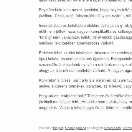
Egyelőre bele sem merek gondolni, hogy milyen feltéte
jövőben. Tehát, saját felszerelés előnynek számít, sőt
Indonéziában és keletebbre előbbre tart a járvány, ők i
előtt nem jöttek haza, nagyon komplikálttá és költsé
“farang” nem vakációzik náluk, de élhetőbb gazdaságg
minőség tekintetében átrendeződés várható.
Érdekes lehet az idei búvárpiac, hiszen a felszerelés 
igazi bukás, ha nem akcióznak ügyesen). Belegondolva
szezonális árukészletek nyílván a raktárak mennyezet
ahogy az élet minden területén várható. A nagyok ugra
Konkrétan a Cressi leállt a krízis elején és azt sem t
ürülve, a kurrens termékek hiányban, az elfekvő, vagy 
Hogy mi az, amit tehetünk? Türelemre és átértékelésre 
jövöbeli merülések felé. Ha eddig nem tudtuk, hogy m
megtudtuk. Várjuk a lehetőséget és az örömteli merül
Posted in
Blogroll
,
Uncategorized
and tagged
búvárkodás
,
Koron