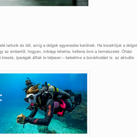
elé tartunk és idő, amíg a dolgok egyenesbe kerülnek. Ha kisarkítjuk a dolgot
y az embertől, hogyan, miképp lehetne, kellene óvni a természetet. Óriási
kiesés, iparágak álltak le teljesen – beleértve a búvárkodást is. az aktuális