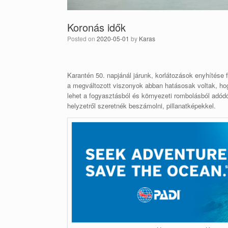
Koronás idők
Posted on
2020-05-01
by
Karas
Karantén 50. napjánál járunk, korlátozások enyhítése f
a megváltozott viszonyok abban hatásosak voltak, hog
lehet a fogyasztásból és környezeti rombolásból adódó 
helyzetről szeretnék beszámolni, pillanatképekkel.