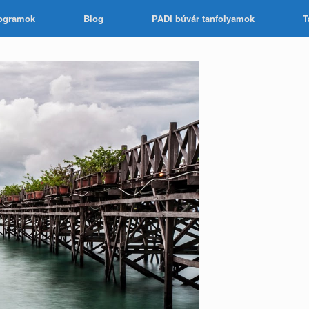
ogramok
Blog
PADI búvár tanfolyamok
T