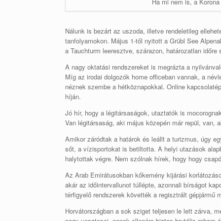
Ha mi nem is, a Korona
Nálunk is bezárt az uszoda, illetve rendeletileg elleh
tanfolyamokon. Május 1-től nyitott a Grübl See Alpenak
a Tauchturm leeresztve, szárazon, határozatlan időre s
A nagy oktatási rendszereket is megrázta a nyilvánvaló 
Míg az irodai dolgozók home officeban vannak, a névle
néznek szembe a hétköznapokkal. Online kapcsolatépí
híján.
Jó hír, hogy a légitársaságok, utaztatók is mocorogna
Van légitársaság, aki május közepén már repül, van, ak
Amikor záródtak a határok és leállt a turizmus, úgy eg
sőt, a vízisportokat is betiltotta. A helyi utazások al
halytottak végre. Nem szólnak hírek, hogy hogy csapód
Az Arab Emirátusokban kőkemény kijárási korlátozások 
akár az időintervallunot túllépte, azonnali bírságot ka
térfigyelő rendszerek követték a regisztrált gépjármű
Horvátországban a sok sziget teljesen le lett zárva, m
nagy vesztesei, ennek ellenére biztos brutális roham ér