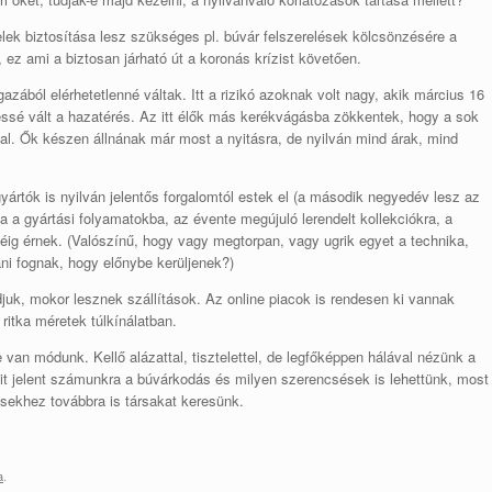
lek biztosítása lesz szükséges pl. búvár felszerelések kölcsönzésére a
, ez ami a biztosan járható út a koronás krízist követően.
gazából elérhetetlenné váltak. Itt a rizikó azoknak volt nagy, akik március 16
gessé vált a hazatérés. Az itt élők más kerékvágásba zökkentek, hogy a sok
al. Ők készen állnának már most a nyitásra, de nyilván mind árak, mind
gyártók is nyilván jelentős forgalomtól estek el (a második negyedév lesz az
 a gyártási folyamatokba, az évente megújuló lerendelt kollekciókra, a
éig érnek. (Valószínű, hogy vagy megtorpan, vagy ugrik egyet a technika,
ni fognak, hogy előnybe kerüljenek?)
udjuk, mokor lesznek szállítások. Az online piacok is rendesen ki vannak
ritka méretek túlkínálatban.
van módunk. Kellő alázattal, tisztelettel, de legfőképpen hálával nézünk a
it jelent számunkra a búvárkodás és milyen szerencsések is lehettünk, most
ésekhez továbbra is társakat keresünk.
a
.