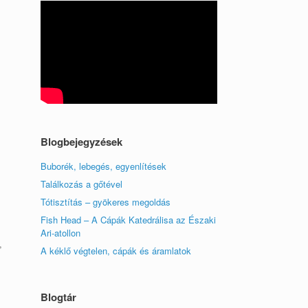
Blogbejegyzések
Buborék, lebegés, egyenlítések
Találkozás a gőtével
Tótisztítás – gyökeres megoldás
Fish Head – A Cápák Katedrálisa az Északi
Ari-atollon
,
A kéklő végtelen, cápák és áramlatok
Blogtár