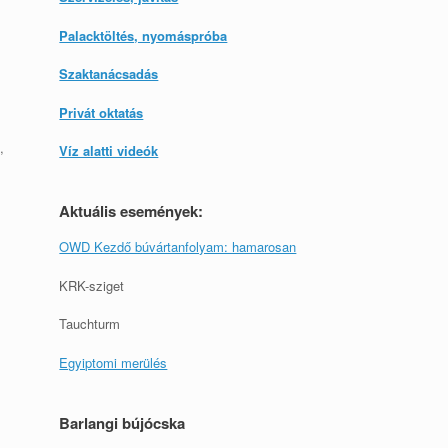
Palacktöltés, nyomáspróba
Szaktanácsadás
Privát oktatás
,
Víz alatti videók
Aktuális események:
OWD Kezdő búvártanfolyam: hamarosan
KRK-sziget
Tauchturm
Egyiptomi merülés
Barlangi bújócska