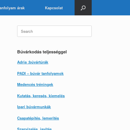
anfolyam árak
Kapcsolat
Search
for:
Búvárkodás teljességgel
Adria :búvártúrák
PADI – búvár tanfolyamok
Medencés tréningek
Kutatás, keresés, kiemelés
Ipari búvármunkák
Csapatépítés, lemerítés
Szervízelés, javítás