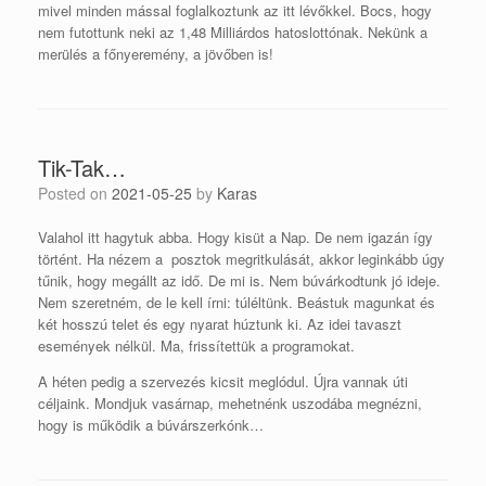
mivel minden mással foglalkoztunk az itt lévőkkel. Bocs, hogy
nem futottunk neki az 1,48 Milliárdos hatoslottónak. Nekünk a
merülés a főnyeremény, a jövőben is!
Tik-Tak…
Posted on
2021-05-25
by
Karas
Valahol itt hagytuk abba. Hogy kisüt a Nap. De nem igazán így
történt. Ha nézem a posztok megritkulását, akkor leginkább úgy
tűnik, hogy megállt az idő. De mi is. Nem búvárkodtunk jó ideje.
Nem szeretném, de le kell írni: túléltünk. Beástuk magunkat és
két hosszú telet és egy nyarat húztunk ki. Az idei tavaszt
események nélkül. Ma, frissítettük a programokat.
A héten pedig a szervezés kicsit meglódul. Újra vannak úti
céljaink. Mondjuk vasárnap, mehetnénk uszodába megnézni,
hogy is működik a búvárszerkónk…