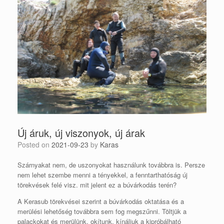
Új áruk, új viszonyok, új árak
Posted on
2021-09-23
by
Karas
Szárnyakat nem, de uszonyokat használunk továbbra is. Persze
nem lehet szembe menni a tényekkel, a fenntarthatóság új
törekvések felé visz. mit jelent ez a búvárkodás terén?
A Kerasub törekvései szerint a búvárkodás oktatása és a
merülési lehetőség továbbra sem fog megszűnni. Töltjük a
palackokat és merülünk, okítunk, kínáljuk a kipróbálható