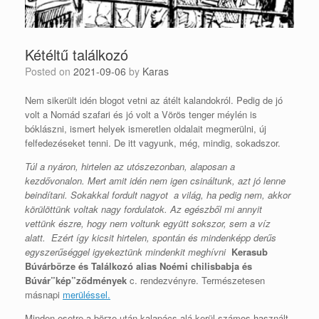
Kétéltű találkozó
Posted on
2021-09-06
by
Karas
Nem sikerült idén blogot vetni az átélt kalandokról. Pedig de jó
volt a Nomád szafari és jó volt a Vörös tenger méylén is
bóklászni, ismert helyek ismeretlen oldalait megmerülni, új
felfedezéseket tenni. De itt vagyunk, még, mindig, sokadszor.
Túl a nyáron, hirtelen az utószezonban, alaposan a
kezdővonalon. Mert amit idén nem igen csináltunk, azt jó lenne
beindítani. Sokakkal fordult nagyot a világ, ha pedig nem, akkor
körülöttünk voltak nagy fordulatok. Az egészből mi annyit
vettünk észre, hogy nem voltunk együtt sokszor, sem a víz
alatt. Ezért így kicsit hirtelen, spontán és mindenképp derűs
egyszerűséggel igyekeztünk mindenkit meghívni
Kerasub
Búvárbörze és Találkozó alias Noémi chilisbabja és
Búvár”kép”ződmények
c. rendezvényre. Természetesen
másnapi
merüléssel.
Minden esetre a börze után kalapács alá kerül számos használt