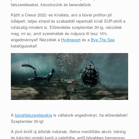
felszereléseket, köcsönzünk és berendelünk.
Kijött a Cressi 2022 -es kínálata, ami a búvár profilon jól
túllépett, teljes strand és szabadidő repertoált kínál SUP-oktől a
ruházatig mindent is. Előrendelés szeptember 30-ig, nézzétek
meg, mi az, amit szeretnétek és májusra itt lesz 10%
engedménnyel! Nézzétek a
Hydrosport
és a
Bye The Sea
katalógusokat!
A
búvárfelszerelésekre
is vállalunk engedményt, ha előrendeltek!
Szeptember 30-ig!
A jövő évtől új árlisták indulnak, illetve merülőtárs akció: tréning
és képzési projekt kerül a palettába. erről bővebben hamarosan.