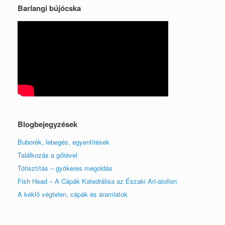
Barlangi bújócska
Blogbejegyzések
Buborék, lebegés, egyenlítések
Találkozás a gőtével
Tótisztítás – gyökeres megoldás
Fish Head – A Cápák Katedrálisa az Északi Ari-atollon
A kéklő végtelen, cápák és áramlatok