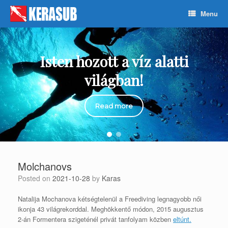
Skip
Menu
to
content
Isten hozott a víz alatti
világban!
Read more
Molchanovs
Posted on
2021-10-28
by
Karas
Natalija Mochanova kétségtelenül a Freediving legnagyobb női
ikonja 43 világrekorddal. Meghökkentő módon, 2015 augusztus
2-án Formentera szigeténél privát tanfolyam közben
eltúnt.