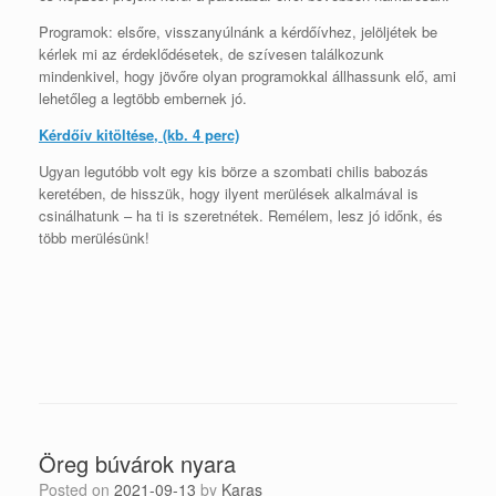
Programok: elsőre, visszanyúlnánk a kérdőívhez, jelöljétek be
kérlek mi az érdeklődésetek, de szívesen találkozunk
mindenkivel, hogy jövőre olyan programokkal állhassunk elő, ami
lehetőleg a legtöbb embernek jó.
Kérdőív kitöltése, (kb. 4 perc)
Ugyan legutóbb volt egy kis börze a szombati chilis babozás
keretében, de hisszük, hogy ilyent merülések alkalmával is
csinálhatunk – ha ti is szeretnétek. Remélem, lesz jó időnk, és
több merülésünk!
Öreg búvárok nyara
Posted on
2021-09-13
by
Karas