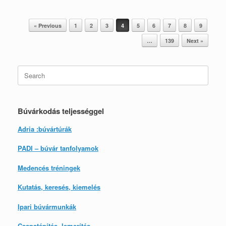
Post navigation
« Previous
1
2
3
4
5
6
7
8
9
…
139
Next »
Search
for:
Búvárkodás teljességgel
Adria :búvártúrák
PADI – búvár tanfolyamok
Medencés tréningek
Kutatás, keresés, kiemelés
Ipari búvármunkák
Csapatépítés, lemerítés