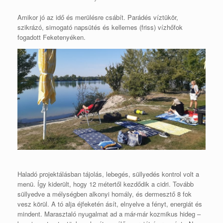
Amikor jó az idő és merülésre csábít. Parádés víztükör,
szikrázó, simogató napsütés és kellemes (friss) vízhőfok
fogadott Feketenyéken.
Haladó projektálásban tájolás, lebegés, süllyedés kontrol volt a
menü. Így kiderült, hogy 12 métertől kezdődik a cidri. Tovább
süllyedve a mélységben alkonyi homály, és dermesztő 8 fok
vesz körül. A tó alja éjfeketén ásít, elnyelve a fényt, energiát és
mindent. Marasztaló nyugalmat ad a már-már kozmikus hideg –