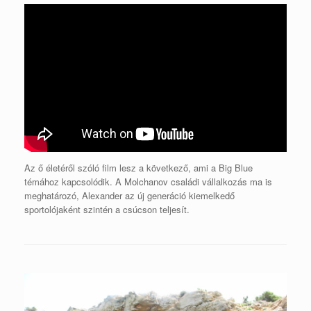
Az ő életéről szóló film lesz a következő, ami a Big Blue
témához kapcsolódik. A Molchanov családi vállalkozás ma is
meghatározó, Alexander az új generáció kiemelkedő
sportolójaként szintén a csúcson teljesít.