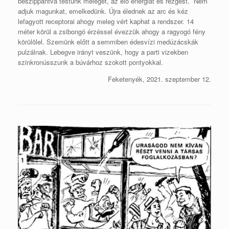
beszippantva testünk melegét, az élő energiát és rezgést. Nem
adjuk magunkat, emelkedünk. Újra élednek az arc és kéz
lefagyott receptorai ahogy meleg vért kaphat a rendszer. 14
méter körül a zsibongó érzéssel évezzük ahogy a ragyogó fény
körülölel. Szemünk előtt a semmiben édesvízi medúzácskák
pulzálnak. Lebegve irányt veszünk, hogy a parti vizekben
szinkronússzunk a búvárhoz szokott pontyokkal.
Feketenyék, 2021. szeptember 12.