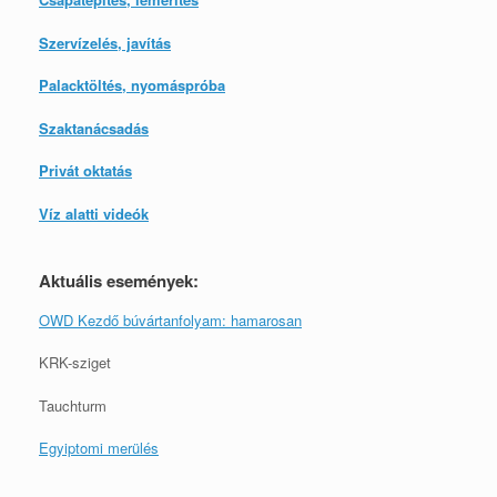
Szervízelés, javítás
Palacktöltés, nyomáspróba
Szaktanácsadás
Privát oktatás
Víz alatti videók
Aktuális események:
OWD Kezdő búvártanfolyam: hamarosan
KRK-sziget
Tauchturm
Egyiptomi merülés