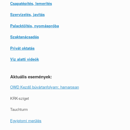
Csapatépítés, lemerítés
Szervízelés, javítás
Palacktöltés, nyomáspróba
Szaktanácsadás
Privát oktatás
Víz alatti videók
Aktuális események:
OWD Kezdő búvártanfolyam: hamarosan
KRK-sziget
Tauchturm
Egyiptomi merülés