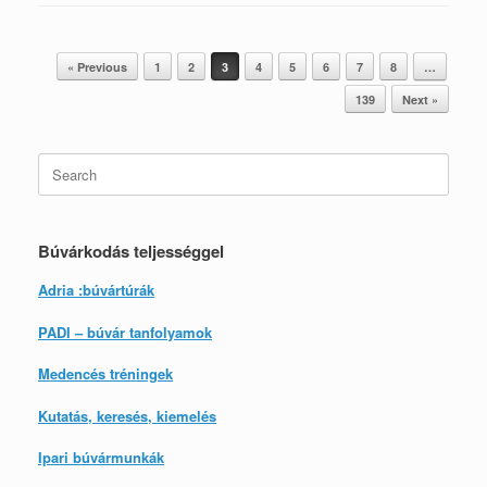
Post navigation
« Previous
1
2
3
4
5
6
7
8
…
139
Next »
Search
for:
Búvárkodás teljességgel
Adria :búvártúrák
PADI – búvár tanfolyamok
Medencés tréningek
Kutatás, keresés, kiemelés
Ipari búvármunkák