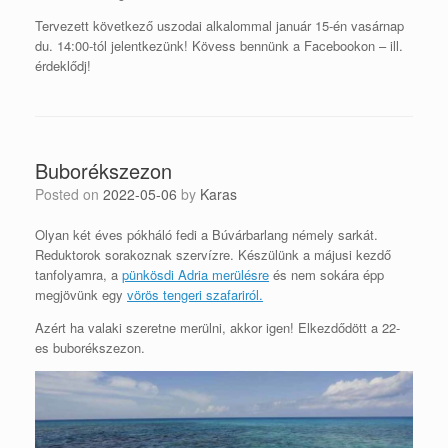
Tervezett következő uszodai alkalommal január 15-én vasárnap
du. 14:00-tól jelentkezünk! Kövess bennünk a Facebookon – ill.
érdeklődj!
Buborékszezon
Posted on
2022-05-06
by
Karas
Olyan két éves pókháló fedi a Búvárbarlang némely sarkát.
Reduktorok sorakoznak szervízre. Készülünk a májusi kezdő
tanfolyamra, a
pünkösdi Adria merülésre
és nem sokára épp
megjövünk egy
vörös tengeri szafariról.
Azért ha valaki szeretne merülni, akkor igen! Elkezdődött a 22-
es buborékszezon.