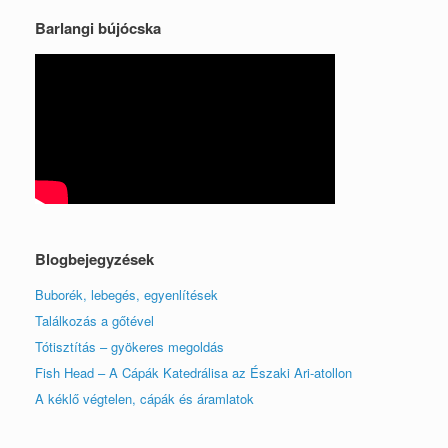
Barlangi bújócska
Blogbejegyzések
Buborék, lebegés, egyenlítések
Találkozás a gőtével
Tótisztítás – gyökeres megoldás
Fish Head – A Cápák Katedrálisa az Északi Ari-atollon
A kéklő végtelen, cápák és áramlatok