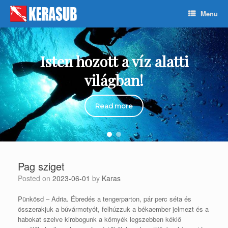
Skip
Menu
to
content
Isten hozott a víz alatti
világban!
Read more
Pag sziget
Posted on
2023-06-01
by
Karas
Pünkösd – Adria. Ébredés a tengerparton, pár perc séta és
összerakjuk a búvármotyót, felhúzzuk a békaember jelmezt és a
habokat szelve kirobogunk a környék legszebben kéklő