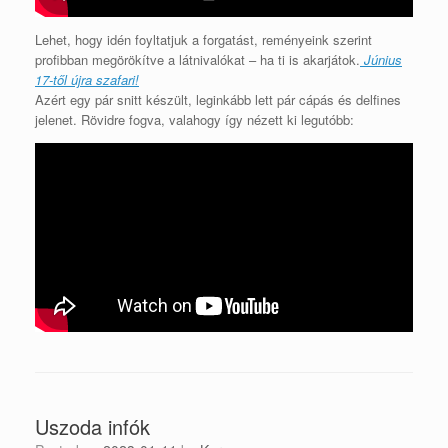
Lehet, hogy idén foyltatjuk a forgatást, reményeink szerint
profibban megörökítve a látnivalókat – ha ti is akarjátok.
Június
17-től újra szafari!
Azért egy pár snitt készült, leginkább lett pár cápás és delfines
jelenet. Rövidre fogva, valahogy így nézett ki legutóbb:
Uszoda infók