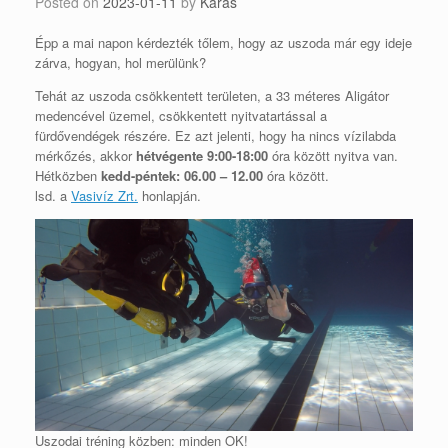
Posted on
2023-01-11
by
Karas
Épp a mai napon kérdezték tőlem, hogy az uszoda már egy ideje
zárva, hogyan, hol merülünk?
Tehát az uszoda csökkentett területen, a 33 méteres Aligátor
medencével üzemel, csökkentett nyitvatartással a
fürdővendégek részére. Ez azt jelenti, hogy ha nincs vízilabda
mérkőzés, akkor
hétvégente 9:00-18:00
óra között nyitva van.
Hétközben
kedd-péntek: 06.00 – 12.00
óra között.
lsd. a
Vasivíz Zrt.
honlapján.
Uszodai tréning közben: minden OK!