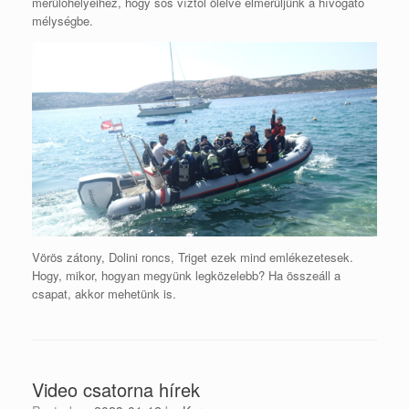
merülőhelyeihez, hogy sós víztől ölelve elmerüljünk a hívogató
mélységbe.
Vörös zátony, Dolini roncs, Triget ezek mind emlékezetesek.
Hogy, mikor, hogyan megyünk legközelebb? Ha összeáll a
csapat, akkor mehetünk is.
Video csatorna hírek