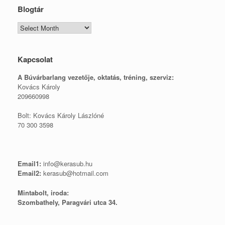
Blogtár
Blogtár
Kapcsolat
A Búvárbarlang vezetője, o
ktatás, tréning, szerviz:
Kovács Károly
209660998
Bolt: Kovács Károly Lászlóné
70 300 3598
Email1:
info@kerasub.hu
Email2:
kerasub@hotmail.com
Mintabolt, iroda:
Szombathely, Paragvári utca 34.