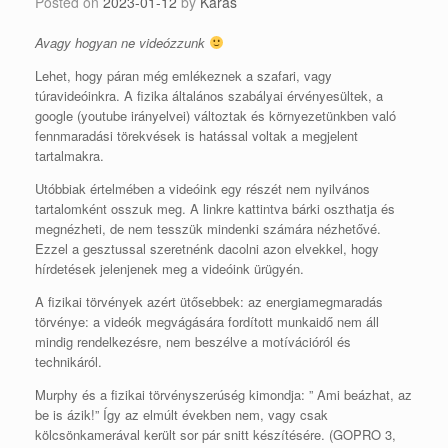
Posted on
2023-01-12
by
Karas
Avagy hogyan ne videózzunk
Lehet, hogy páran még emlékeznek a szafari, vagy
túravideóinkra. A fizika általános szabályai érvényesültek, a
google (youtube irányelvei) változtak és környezetünkben való
fennmaradási törekvések is hatással voltak a megjelent
tartalmakra.
Utóbbiak értelmében a videóink egy részét nem nyilvános
tartalomként osszuk meg. A linkre kattintva bárki oszthatja és
megnézheti, de nem tesszük mindenki számára nézhetővé.
Ezzel a gesztussal szeretnénk dacolni azon elvekkel, hogy
hírdetések jelenjenek meg a videóink ürügyén.
A fizikai törvények azért ütősebbek: az energiamegmaradás
törvénye: a videók megvágására fordított munkaidő nem áll
mindig rendelkezésre, nem beszélve a motívációról és
technikáról.
Murphy és a fizikai törvényszerúség kimondja: ” Ami beázhat, az
be is ázik!” Így az elmúlt években nem, vagy csak
kölcsönkamerával került sor pár snitt készítésére. (GOPRO 3,