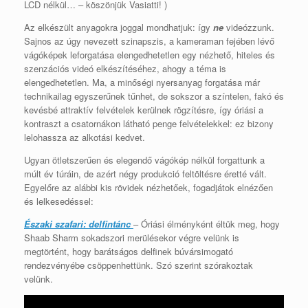
LCD nélkül… – köszönjük Vasiatti! )
Az elkészült anyagokra joggal mondhatjuk: így
ne
videózzunk.
Sajnos az úgy nevezett szinapszis, a kameraman fejében lévő
vágóképek leforgatása elengedhetetlen egy nézhető, hiteles és
szenzációs videó elkészítéséhez, ahogy a téma is
elengedhetetlen. Ma, a minőségi nyersanyag forgatása már
technikailag egyszerűnek tűnhet, de sokszor a színtelen, fakó és
kevésbé attraktív felvételek kerülnek rögzítésre, így óriási a
kontraszt a csatornákon látható penge felvételekkel: ez bizony
lelohassza az alkotási kedvet.
Ugyan ötletszerűen és elegendő vágókép nélkül forgattunk a
múlt év túráin, de azért négy produkció feltöltésre éretté vált.
Egyelőre az alábbi kis rövidek nézhetőek, fogadjátok elnézően
és lelkesedéssel:
Északi szafari: delfintánc
– Óriási élményként éltük meg, hogy
Shaab Sharm sokadszori merülésekor végre velünk is
megtörtént, hogy barátságos delfinek búvársimogató
rendezvényébe csöppenhettünk. Szó szerint szórakoztak
velünk.