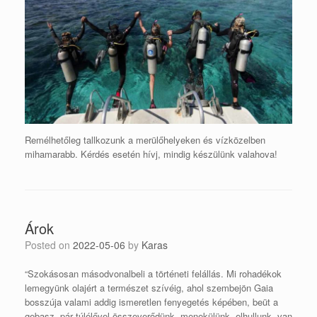
Remélhetőleg tallkozunk a merülőhelyeken és vízközelben
mihamarabb. Kérdés esetén hívj, mindig készülünk valahova!
Árok
Posted on
2022-05-06
by
Karas
“Szokásosan másodvonalbeli a történeti felállás. Mi rohadékok
lemegyünk olajért a természet szívéig, ahol szembejön Gaia
bosszúja valami addig ismeretlen fenyegetés képében, beüt a
gebasz, pár túlélővel összeverődünk, menekülünk, elhullunk, van