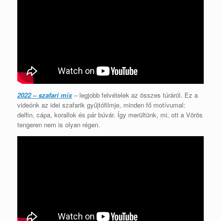
2022 – szafari mix
– legjobb felvételek az összes túráról. Ez a
videónk az idei szafarik gyűjtófilmje, minden fő motívumal:
delfin, cápa, korallok és pár búvár. Így merültünk, mi, ott a Vörös
tengeren nem is olyan régen.